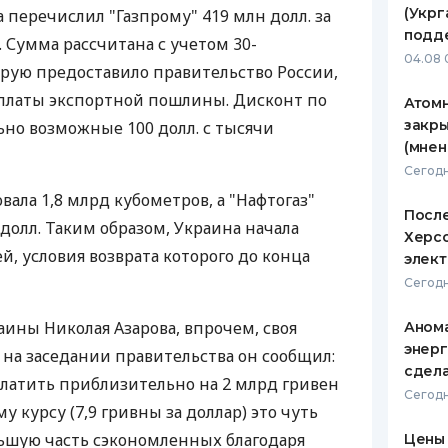
(Укрг
 перечислил "Газпрому" 419 млн долл. за
ЕЖЕМЕСЯЧНЫЙ ОБЗОР
ПУТЕВО
подд
. Сумма рассчитана с учетом 30-
КЕШБЭКА
СТРАХО
04.08 
рую предоставило правительство России,
ПУТЕВОДИТЕЛИ ПО
ВСЕ СТ
уплаты экспортной пошлины. Дисконт по
Атомн
БАНКОВСКИМ КАРТАМ
закры
ьно возможные 100 долл. с тысячи
СТРАХО
(мнен
ОТЗЫВЫ
Сегодн
КОМПАН
ала 1,8 млрд кубометров, а "Нафтогаз"
После
долл. Таким образом, Украина начала
ДОСТАВ
Херсо
й, условия возврата которого до конца
элект
КОНТАК
Сегодн
ины Николая Азарова, впрочем, своя
Анома
энерг
 на заседании правительства он сообщил:
сдел
платить приблизительно на 2 млрд гривен
Сегодн
 курсу (7,9 гривны за доллар) это чуть
льшую часть сэкономленных благодаря
Цены 