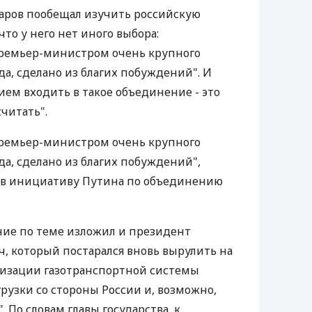
аров пообещал изучить российскую
что у него нет иного выбора:
ремьер-министром очень крупного
еда, сделано из благих побуждений". И
ием входить в такое объединение - это
считать".
ремьер-министром очень крупного
еда, сделано из благих побуждений",
в инициативу Путина по объединению
ние по теме изложил и президент
, который постарался вновь вырулить на
изации газотранспортной системы
грузки со стороны России и, возможно,
. По словам главы государства, к