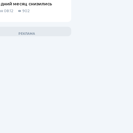
дний месяц снизились
я 08:12
902