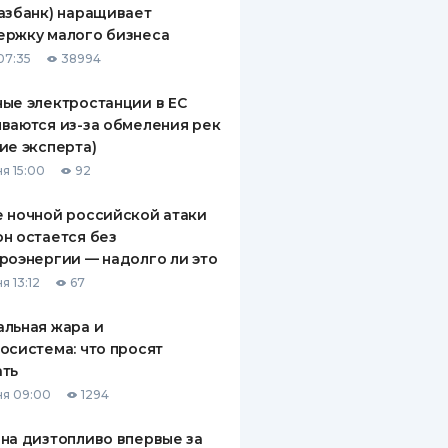
азбанк) наращивает
ДИТЕЛИ ПО
ержку малого бизнеса
ВАНИЮ
07:35
38994
РАХОВЫЕ ПОЛИСЫ
ые электростанции в ЕС
ваются из-за обмеления рек
ВЫЕ КОМПАНИИ
ие эксперта)
 О СТРАХОВЫХ
я 15:00
92
ИЯХ
 ночной российской атаки
КА И ОПЛАТА
н остается без
роэнергии — надолго ли это
ТЫ
я 13:12
67
льная жара и
осистема: что просят
ать
я 09:00
1294
на дизтопливо впервые за