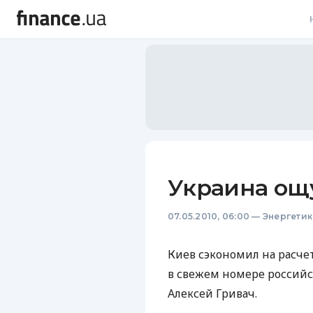
В
В
Л
А
Н
Украина ощ
С
07.05.2010, 06:00
—
Энергетик
П
Т
Киев сэкономил на расче
в свежем номере российс
Р
Алексей Гривач.