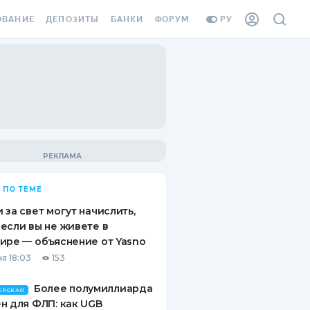
ОВАНИЕ
ДЕПОЗИТЫ
БАНКИ
ФОРУМ
РУ
ВСЕ ДЕПОЗИТЫ
ВСЕ БАНКИ
ВАНИЕ ЖИЛЬЯ ОТ
ДЕПОЗИТЫ В USD
ОТЗЫВЫ О БАНКАХ
И ШАХЕДОВ
ДЕПОЗИТЫ В EUR
МИКРОФИНАНСОВЫЕ
АХОВКА ЗАГРАНИЦУ
ОРГАНИЗАЦИИ
БОНУС К ДЕПОЗИТАМ
ОТЗЫВЫ ОБ МФО
УСЛОВИЯ АКЦИИ
Я КАРТА
 ПО ТЕМЕ
ВОПРОСЫ И ОТВЕТЫ
ОННАЯ ВИНЬЕТКА
 за свет могут начислить,
ДЕПОЗИТНЫЙ КАЛЬКУЛЯТОР
если вы не живете в
Я СОТРУДНИКОВ
ире — объяснение от Yasno
ПУТЕВОДИТЕЛИ ПО
я 18:03
153
SSISTANCE
СБЕРЕЖЕНИЯМ
Более полумиллиарда
ВАНИЕ ОТ
ЕРСКАЯ
н для ФЛП: как UGB
ТНЫХ СЛУЧАЕВ