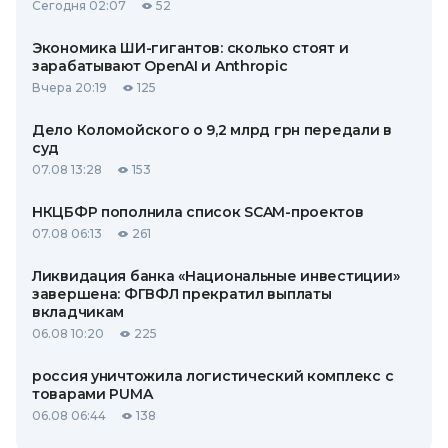
Сегодня 02:07
52
Экономика ШИ-гигантов: сколько стоят и
зарабатывают OpenAI и Anthropic
Вчера 20:19
125
Дело Коломойского о 9,2 млрд грн передали в
суд
07.08 13:28
153
НКЦБФР пополнила список SCAM-проектов
07.08 06:13
261
Ликвидация банка «Национальные инвестиции»
завершена: ФГВФЛ прекратил выплаты
вкладчикам
06.08 10:20
225
россия уничтожила логистический комплекс с
товарами PUMA
06.08 06:44
138