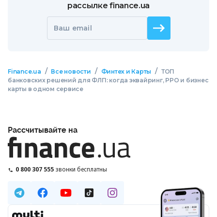
рассылке finance.ua
Ваш email
/
/
/
Finance.ua
Все новости
Финтех и Карты
ТОП
банковских решений для ФЛП: когда эквайринг, РРО и бизнес
карты в одном сервисе
Рассчитывайте на
0 800 307 555
звонки бесплатны