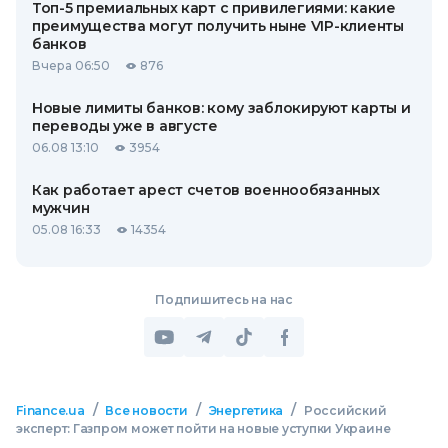
Топ-5 премиальных карт с привилегиями: какие
преимущества могут получить ныне VIP-клиенты
банков
Вчера 06:50
876
Новые лимиты банков: кому заблокируют карты и
переводы уже в августе
06.08 13:10
3954
Как работает арест счетов военнообязанных
мужчин
05.08 16:33
14354
Подпишитесь на нас
/
/
/
Finance.ua
Все новости
Энергетика
Российский
эксперт: Газпром может пойти на новые уступки Украине