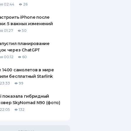
я 02:44
26
ДИТЕЛИ ПО
ВАНИЮ
астроить iPhone после
ки: 5 важных изменений
РАХОВЫЕ ПОЛИСЫ
я 01:27
50
ВЫЕ КОМПАНИИ
запустил планирование
ок через ChatGPT
 О СТРАХОВЫХ
ИЯХ
я 00:12
60
КА И ОПЛАТА
 1400 самолетов в мире
или бесплатный Starlink
ТЫ
23:33
99
i показала гибридный
овер SkyNomad N90 (фото)
22:05
132