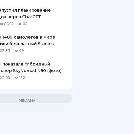
запустил планирование
ок через ChatGPT
я 00:12
60
 1400 самолетов в мире
или бесплатный Starlink
23:33
99
i показала гибридный
овер SkyNomad N90 (фото)
22:05
132