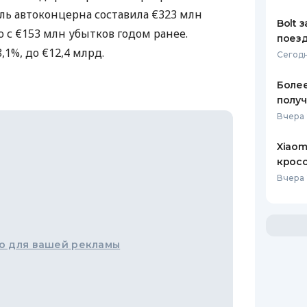
ль автоконцерна составила €323 млн
Bolt 
ю с €153 млн убытков годом ранее.
поезд
,1%, до €12,4 млрд.
Сегодн
Более
получ
Вчера 
Xiaom
кросс
Вчера 
о для вашей рекламы