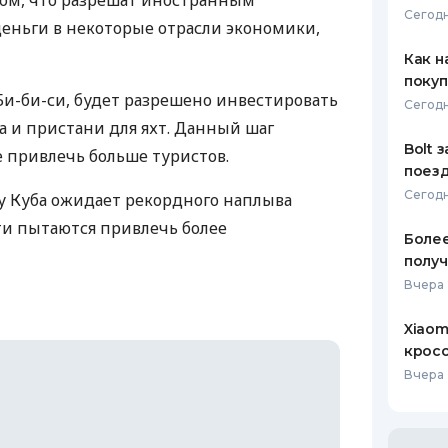
том, что разрешат иностранным
Сегодн
еньги в некоторые отрасли экономики,
ЕЖЕМЕСЯЧНЫЙ ОБЗОР
ПУТЕВО
КЕШБЭКА
СТРАХО
Как н
покуп
ПУТЕВОДИТЕЛИ ПО
ВСЕ СТ
Би-би-си, будет разрешено инвестировать
Сегодн
БАНКОВСКИМ КАРТАМ
фа и пристани для яхт. Данный шаг
СТРАХО
Bolt 
 привлечь больше туристов.
поезд
ОТЗЫВЫ
КОМПАН
Сегодн
ду Куба ожидает рекордного наплыва
сти пытаются привлечь более
ДОСТАВ
Более
получ
КОНТАК
Вчера 
Xiaom
кросс
Вчера 