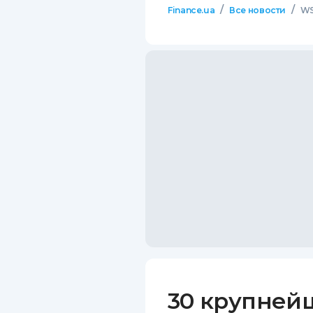
/
/
Finance.ua
Все новости
WS
30 крупней