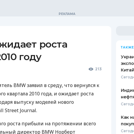
жидает роста
ТАКЖЕ
010 году
Украи
экспо
213
Кита
Сегодн
ель BMW заявил в среду, что вернулся к
Индия
о квартала 2010 года, и ожидает роста
нефтя
годаря выпуску моделей нового
Сегодн
 Street Journal.
Как н
о роста прибыли на протяжении всего
покуп
тельный директор BMW Норберт
Сегодн