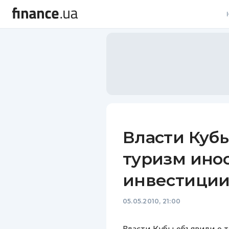
В
В
Л
А
Н
Власти Кубы
С
туризм ино
П
инвестици
Т
05.05.2010, 21:00
Р