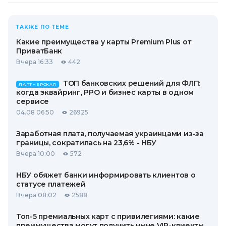
ТАКЖЕ ПО ТЕМЕ
Какие преимущества у карты Premium Plus от
ПриватБанк
Вчера 16:33
442
ТОП банковских решений для ФЛП:
ПАРТНЕРСКАЯ
когда эквайринг, РРО и бизнес карты в одном
сервисе
04.08 06:50
26925
Заработная плата, получаемая украинцами из-за
границы, сократилась на 23,6% - НБУ
Вчера 10:00
572
НБУ обяжет банки информировать клиентов о
статусе платежей
Вчера 08:02
2588
Топ-5 премиальных карт с привилегиями: какие
преимущества могут получить ныне VIP-клиенты