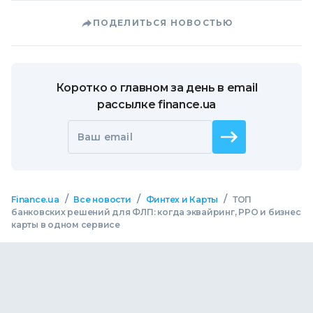
ПОДЕЛИТЬСЯ НОВОСТЬЮ
Коротко о главном за день в email
рассылке finance.ua
Ваш email
/
/
/
Finance.ua
Все новости
Финтех и Карты
ТОП
банковских решений для ФЛП: когда эквайринг, РРО и бизнес
карты в одном сервисе