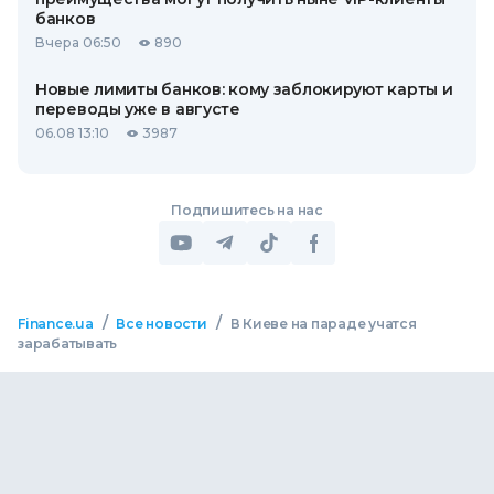
банков
Вчера 06:50
890
Новые лимиты банков: кому заблокируют карты и
переводы уже в августе
06.08 13:10
3987
Подпишитесь на нас
/
/
Finance.ua
Все новости
В Киеве на параде учатся
зарабатывать