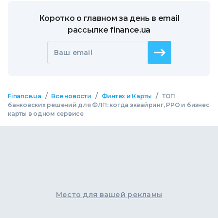
Коротко о главном за день в email
рассылке finance.ua
Ваш email
/
/
/
Finance.ua
Все новости
Финтех и Карты
ТОП
банковских решений для ФЛП: когда эквайринг, РРО и бизнес
карты в одном сервисе
Место для вашей рекламы