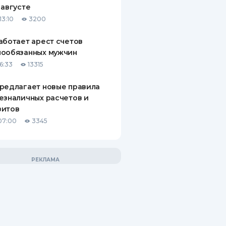
 августе
13:10
3200
аботает арест счетов
нообязанных мужчин
6:33
13315
редлагает новые правила
езналичных расчетов и
зитов
07:00
3345