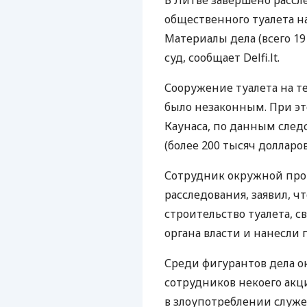
В Литве завершено рассл
общественного туалета н
Материалы дела (всего 1
суд, сообщает Delfi.lt.
Сооружение туалета на те
было незаконным. При эт
Каунаса, по данным следс
(более 200 тысяч долларов
Сотрудник окружной про
расследования, заявил, ч
строительство туалета, 
органа власти и нанесли
Среди фигурантов дела о
сотрудников некоего акц
в злоупотреблении служ