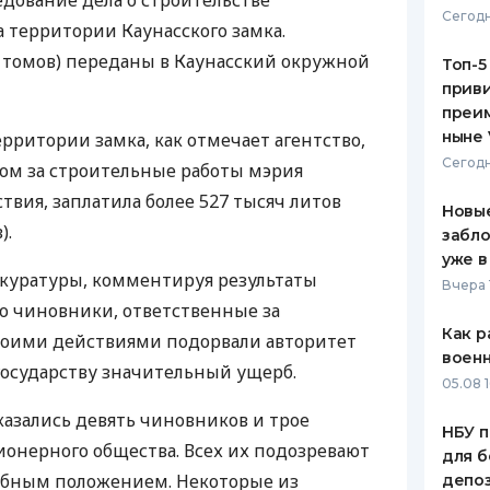
едование дела о строительстве
Сегодн
а территории Каунасского замка.
ЕЖЕМЕСЯЧНЫЙ ОБЗОР
ПУТЕВО
КЕШБЭКА
СТРАХО
9 томов) переданы в Каунасский окружной
Топ-5
приви
ПУТЕВОДИТЕЛИ ПО
ВСЕ СТ
преим
БАНКОВСКИМ КАРТАМ
ныне 
рритории замка, как отмечает агентство,
СТРАХО
Сегодн
ом за строительные работы мэрия
ОТЗЫВЫ
твия, заплатила более 527 тысяч литов
КОМПАН
Новые
).
забло
ДОСТАВ
уже в
куратуры, комментируя результаты
Вчера 
КОНТАК
то чиновники, ответственные за
Как р
своими действиями подорвали авторитет
воен
 государству значительный ущерб.
05.08 1
казались девять чиновников и трое
НБУ п
ионерного общества. Всех их подозревают
для б
ебным положением. Некоторые из
депо