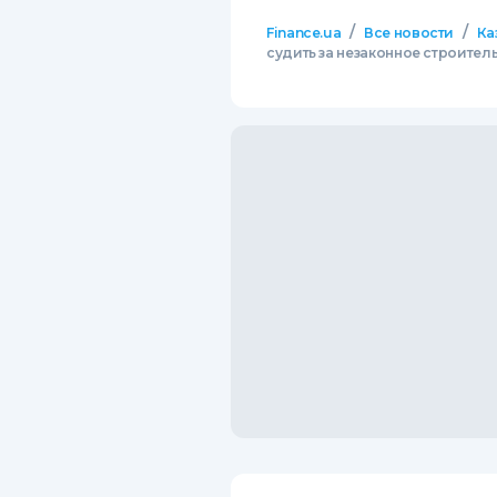
/
/
Finance.ua
Все новости
Ка
судить за незаконное строитель