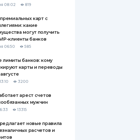
я 08:02
819
ДИТЕЛИ ПО
ВАНИЮ
 премиальных карт с
легиями: какие
РАХОВЫЕ ПОЛИСЫ
ущества могут получить
VIP-клиенты банков
ВЫЕ КОМПАНИИ
я 06:50
585
 О СТРАХОВЫХ
ИЯХ
 лимиты банков: кому
кируют карты и переводы
КА И ОПЛАТА
 августе
13:10
3200
ТЫ
аботает арест счетов
нообязанных мужчин
6:33
13315
редлагает новые правила
езналичных расчетов и
зитов