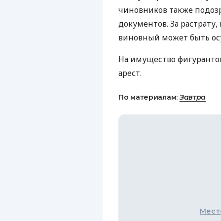
чиновников также подозр
документов. За растрату, 
виновный может быть осу
На имущество фигуранто
арест.
По материалам:
Завтра
Мест