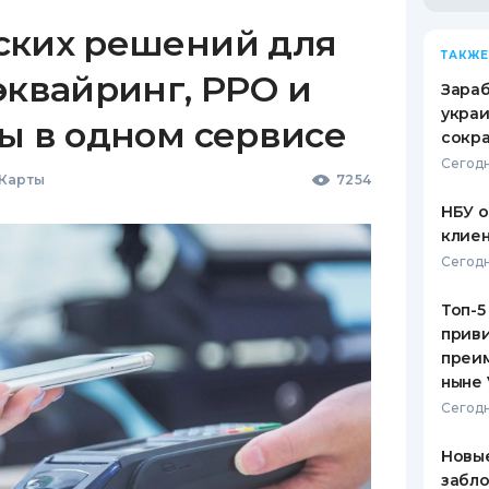
ских решений для
ТАКЖЕ
эквайринг, РРО и
Зараб
украи
ы в одном сервисе
сокра
Сегодн
 Карты
7254
НБУ 
клиен
Сегодн
Топ-5
приви
преим
ныне 
Сегодн
Новые
забло