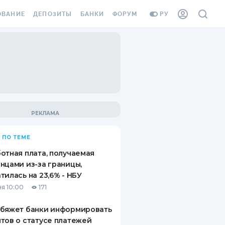
ОВАНИЕ
ДЕПОЗИТЫ
БАНКИ
ФОРУМ
РУ
ВСЕ ДЕПОЗИТЫ
ВСЕ БАНКИ
ВАНИЕ ЖИЛЬЯ ОТ
ДЕПОЗИТЫ В USD
ОТЗЫВЫ О БАНКАХ
И ШАХЕДОВ
ДЕПОЗИТЫ В EUR
МИКРОФИНАНСОВЫЕ
АХОВКА ЗАГРАНИЦУ
ОРГАНИЗАЦИИ
БОНУС К ДЕПОЗИТАМ
ОТЗЫВЫ ОБ МФО
УСЛОВИЯ АКЦИИ
Я КАРТА
 ПО ТЕМЕ
ВОПРОСЫ И ОТВЕТЫ
ОННАЯ ВИНЬЕТКА
отная плата, получаемая
ДЕПОЗИТНЫЙ КАЛЬКУЛЯТОР
нцами из-за границы,
Я СОТРУДНИКОВ
тилась на 23,6% - НБУ
ПУТЕВОДИТЕЛИ ПО
я 10:00
171
SSISTANCE
СБЕРЕЖЕНИЯМ
обяжет банки информировать
ВАНИЕ ОТ
тов о статусе платежей
ТНЫХ СЛУЧАЕВ