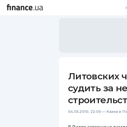
В
В
Л
А
Н
Литовских 
С
судить за н
П
строительст
Т
04.05.2010, 22:00
—
Казна и П
Р