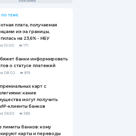
 ПО ТЕМЕ
отная плата, получаемая
нцами из-за границы,
тилась на 23,6% - НБУ
я 10:00
171
обяжет банки информировать
тов о статусе платежей
я 08:02
819
 премиальных карт с
легиями: какие
ущества могут получить
VIP-клиенты банков
я 06:50
585
 лимиты банков: кому
кируют карты и переводы