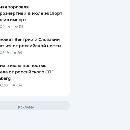
няя торговля
роэнергией: в июле экспорт
ысил импорт
04:44
119
может Венгрии и Словакии
аться от российской нефти
03:19
99
ия в июле полностью
ела от российского СПГ —
mberg
16:30
134