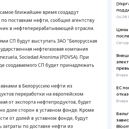
(Укрг
ЕЖЕМЕСЯЧНЫЙ ОБЗОР
ПУТЕВО
подд
в самое ближайшее время создадут
КЕШБЭКА
СТРАХО
04.08 
по поставкам нефти, сообщил агентству
ПУТЕВОДИТЕЛИ ПО
ВСЕ СТ
чник в нефтеперерабатывающей отрасли.
Цены 
БАНКОВСКИМ КАРТАМ
после
СТРАХО
ями СП будут выступать ЗАО "Белорусская
Сегодн
сударственная нефтегазовая компания
ОТЗЫВЫ
КОМПАН
Внеш
nezuela, Sociedad Anonima (PDVSA). При
элект
де создаваемого СП будет принадлежать
ДОСТАВ
прев
Вчера 
КОНТАК
тавками в Белоруссию нефти из
ЕС по
дуктов переработки на европейском
отказ
мая от экспорта нефтепродуктов, будет
Вчера 
о доле сторон в уставном фонде. Кроме
Бельг
ости от долей в уставном фонде, будут
завис
 затраты по доставке нефти из
Bloo