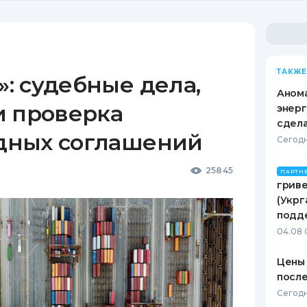
ТАКЖЕ
: судебные дела,
Анома
и проверка
энерг
сдел
дных соглашений
Сегодн
25845
ПАРТН
гриве
(Укрг
подд
04.08 
Цены 
после
Сегодн