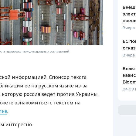
Внеш
элект
прев
Вчера 
ЕС по
отказ
нс и проверка международных соглашений
Вчера 
Бельг
завис
ской информацией. Спонсор текста
Bloo
бликации ее на русском языке из-за
04.08 
которую россия ведет против Украины.
ожете ознакомиться с текстом на
лке
.
ам интересно.