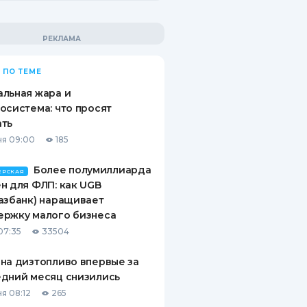
 ПО ТЕМЕ
льная жара и
осистема: что просят
ать
я 09:00
185
Более полумиллиарда
ЕРСКАЯ
н для ФЛП: как UGB
азбанк) наращивает
ержку малого бизнеса
07:35
33504
на дизтопливо впервые за
дний месяц снизились
я 08:12
265