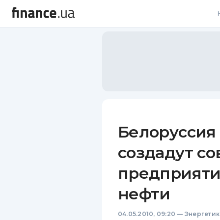
В
В
Л
А
Н
Белоруссия
С
создадут с
П
предприяти
Т
нефти
Р
04.05.2010, 09:20
—
Энергетик