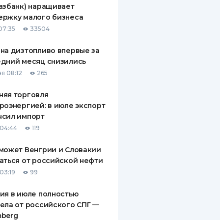
азбанк) наращивает
ДИТЕЛИ ПО
ержку малого бизнеса
ВАНИЮ
07:35
33504
РАХОВЫЕ ПОЛИСЫ
на дизтопливо впервые за
дний месяц снизились
ВЫЕ КОМПАНИИ
я 08:12
265
 О СТРАХОВЫХ
ИЯХ
няя торговля
роэнергией: в июле экспорт
КА И ОПЛАТА
ысил импорт
04:44
119
ТЫ
может Венгрии и Словакии
аться от российской нефти
03:19
99
ия в июле полностью
ела от российского СПГ —
mberg