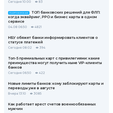
Сегодня 10:00
83
ТОП банковских решений для ФЛП:
ПАРТНЕРСКАЯ
когда эквайринг, РРО и бизнес карты в одном
сервисе
04.08 06:50
4821
НБУ обяжет банки информировать клиентов о
статусе платежей
Сегодня 08:02
394
Топ-5 премиальных карт с привилегиями: какие
преимущества могут получить ныне VIP-клиенты
банков
Сегодня 06:50
422
Новые лимиты банков: кому заблокируют карты и
переводы уже в августе
Вчера 13:10
3085
Как работает арест счетов военнообязанных
мужчин