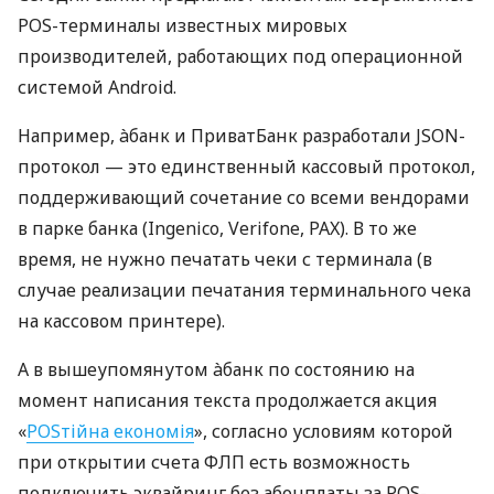
POS-терминалы известных мировых
производителей, работающих под операционной
системой Android.
Например, àбанк и ПриватБанк разработали JSON-
протокол — это единственный кассовый протокол,
поддерживающий сочетание со всеми вендорами
в парке банка (Ingenico, Verifone, PAX). В то же
время, не нужно печатать чеки с терминала (в
случае реализации печатания терминального чека
на кассовом принтере).
А в вышеупомянутом àбанк по состоянию на
момент написания текста продолжается акция
«
POSтійна економія
», согласно условиям которой
при открытии счета ФЛП есть возможность
подключить эквайринг без абонплаты за POS-