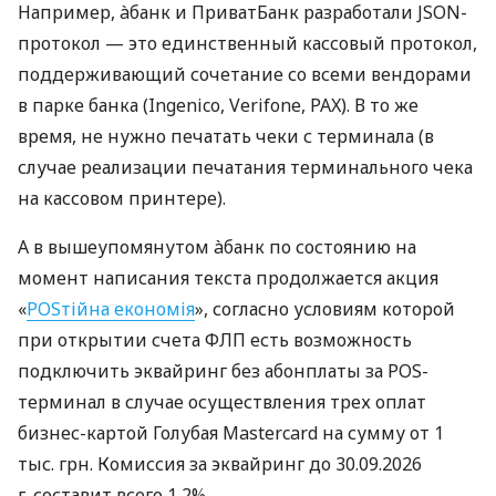
Например, àбанк и ПриватБанк разработали JSON-
протокол — это единственный кассовый протокол,
поддерживающий сочетание со всеми вендорами
в парке банка (Ingenico, Verifone, PAX). В то же
время, не нужно печатать чеки с терминала (в
случае реализации печатания терминального чека
на кассовом принтере).
А в вышеупомянутом àбанк по состоянию на
момент написания текста продолжается акция
«
POSтійна економія
», согласно условиям которой
при открытии счета ФЛП есть возможность
подключить эквайринг без абонплаты за POS-
терминал в случае осуществления трех оплат
бизнес-картой Голубая Mastercard на сумму от 1
тыс. грн. Комиссия за эквайринг до 30.09.2026
г. составит всего 1,2%.