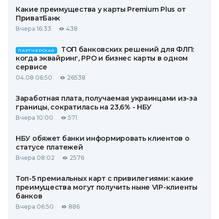
Какие преимущества у карты Premium Plus от
ПриватБанк
Вчера 16:33
438
ТОП банковских решений для ФЛП:
ПАРТНЕРСКАЯ
когда эквайринг, РРО и бизнес карты в одном
сервисе
04.08 06:50
26538
Заработная плата, получаемая украинцами из-за
границы, сократилась на 23,6% - НБУ
Вчера 10:00
571
НБУ обяжет банки информировать клиентов о
статусе платежей
Вчера 08:02
2576
Топ-5 премиальных карт с привилегиями: какие
преимущества могут получить ныне VIP-клиенты
банков
Вчера 06:50
886