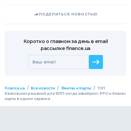
ПОДЕЛИТЬСЯ НОВОСТЬЮ
Коротко о главном за день в email
рассылке finance.ua
Ваш email
/
/
/
Finance.ua
Все новости
Финтех и Карты
ТОП
банковских решений для ФЛП: когда эквайринг, РРО и бизнес
карты в одном сервисе