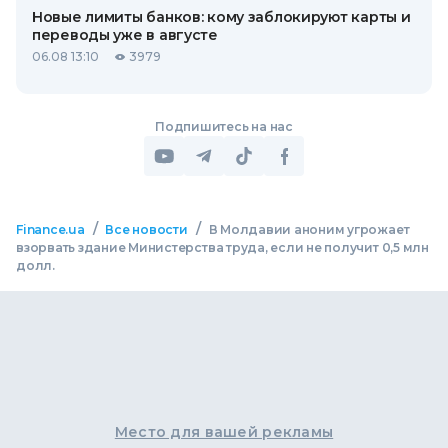
Новые лимиты банков: кому заблокируют карты и
переводы уже в августе
06.08 13:10
3979
Подпишитесь на нас
/
/
Finance.ua
Все новости
В Молдавии аноним угрожает
взорвать здание Министерства труда, если не получит 0,5 млн
долл.
Место для вашей рекламы