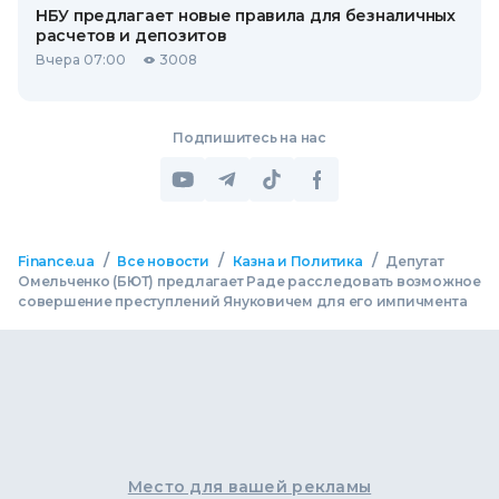
НБУ предлагает новые правила для безналичных
расчетов и депозитов
Вчера 07:00
3008
Подпишитесь на нас
/
/
/
Finance.ua
Все новости
Казна и Политика
Депутат
Омельченко (БЮТ) предлагает Раде расследовать возможное
совершение преступлений Януковичем для его импичмента
Место для вашей рекламы