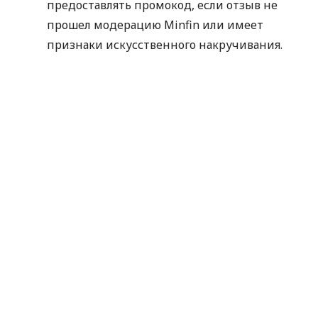
предоставлять промокод, если отзыв не
прошел модерацию Minfin или имеет
признаки искусственного накручивания.
Отправляя данные для получения
промокода, вы соглашаетесь на их
обработку компанией MyCredit
исключительно с целью проверки участия в
акции. Ваши персональные данные не
передаются третьим лицам.
Промокод следует использовать до
30.09.2026.
Спасибо, что выбираете MyCredit и делитесь
своими впечатлениями. Ваше мнение помогает
нам становиться лучше!
Официальные правила акции