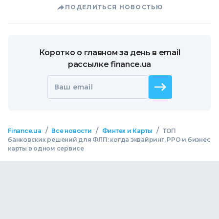
ПОДЕЛИТЬСЯ НОВОСТЬЮ
Коротко о главном за день в email
рассылке finance.ua
Ваш email
/
/
/
Finance.ua
Все новости
Финтех и Карты
ТОП
банковских решений для ФЛП: когда эквайринг, РРО и бизнес
карты в одном сервисе