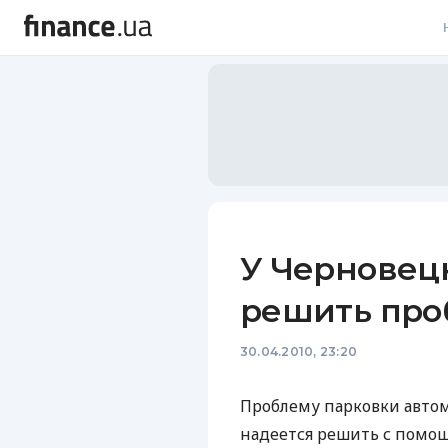
В
В
Л
А
Н
У Черновецк
С
решить про
П
30.04.2010, 23:20
Т
Р
Проблему парковки автом
надеется решить с помо