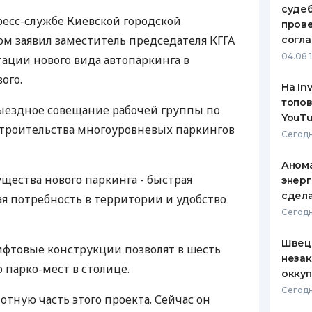
судеб
есс-службе Киевской городской
ЕЖЕМЕСЯЧНЫЙ ОБЗОР
ПУТЕВО
пров
КЕШБЭКА
СТРАХО
ом заявил заместитель председателя КГГА
согл
04.08 
тации нового вида автопаркинга в
ПУТЕВОДИТЕЛИ ПО
ВСЕ СТ
ого.
БАНКОВСКИМ КАРТАМ
На In
СТРАХО
топов
 выездное совещание рабочей группы по
YouTu
ОТЗЫВЫ
троительства многоуровневых паркингов
КОМПАН
Сегодн
ДОСТАВ
Анома
щества нового паркинга - быстрая
энерг
КОНТАК
сдел
ая потребность в территории и удобство
Сегодн
Швеци
лифтовые конструкции позволят в шесть
незак
 парко-мест в столице.
оккуп
Сегодн
тную часть этого проекта. Сейчас он