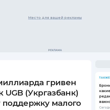
Место для вашей рекламы
ТАКЖЕ
миллиарда гривен
Брони
к UGB (Укргазбанк)
каки
редак
 поддержку малого
важн
Сегодн