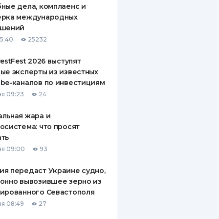
ные дела, комплаенс и
ДИТЕЛИ ПО
ерка международных
ВАНИЮ
ашений
15:40
25232
РАХОВЫЕ ПОЛИСЫ
vestFest 2026 выступят
ВЫЕ КОМПАНИИ
ые эксперты из известных
be-каналов по инвестициям
 О СТРАХОВЫХ
ИЯХ
я 09:23
24
КА И ОПЛАТА
льная жара и
осистема: что просят
ТЫ
ать
я 09:00
93
я передаст Украине судно,
онно вывозившее зерно из
ированного Севастополя
я 08:49
27