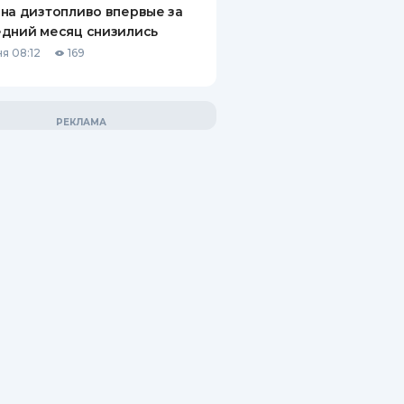
на дизтопливо впервые за
дний месяц снизились
я 08:12
169