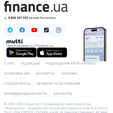
0 800 307 555
звонки бесплатны
Приложение от Finance.ua
О НАС
РЕДАКЦИЯ
РЕДАКЦИОННАЯ ПОЛИТИКА
ПОЛИТИКА ИИ
ЭКСПЕРТЫ
РЕКЛАМА
СПЕЦПРОЕКТЫ
ПРАВИЛА ПОЛЬЗОВАНИЯ
КОНФИДЕНЦИАЛЬНОСТЬ
КОНТАКТЫ
© 2000–2026 Общество с ограниченной ответственностью
«Файненс.юа», свидетельство на знак для товаров и услуг № 37423 от
16.02.2004, ЕДРПОУ 22929966. Адрес: ул. Николая Гринченко, 4В, Киев,