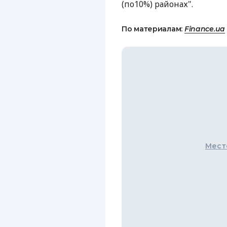
(по10%) районах".
По материалам:
Finance.ua
Мест