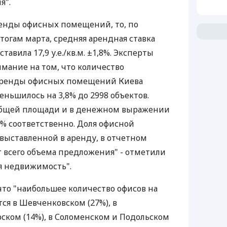
я".
ренды офисных помещений, то, по
тогам марта, средняя арендная ставка
тавила 17,9 у.е./кв.м. ±1,8%. Эксперты
мание на том, что количество
аренды офисных помещений Киева
ньшилось на 3,8% до 2998 объектов.
общей площади и в денежном выражении
3% соответственно. Доля офисной
выставленной в аренду, в отчетном
т всего объема предложения" - отметили
я недвижимость".
то "наибольшее количество офисов на
ся в Шевченковском (27%), в
рском (14%), в Соломенском и Подольском