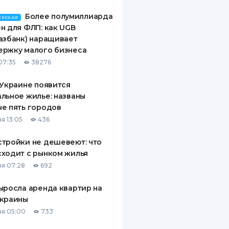
Более полумиллиарда
ЕРСКАЯ
н для ФЛП: как UGB
азбанк) наращивает
ержку малого бизнеса
07:35
38276
 Украине появится
льное жилье: названы
е пять городов
я 13:05
436
тройки не дешевеют: что
ходит с рынком жилья
я 07:28
692
ыросла аренда квартир на
Украины
я 05:00
733