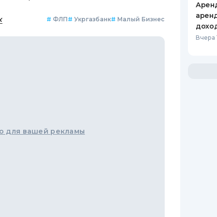
Аренд
аренд
к
#
ФЛП
#
Укргазбанк
#
Малый Бизнес
дохо
Вчера 
о для вашей рекламы