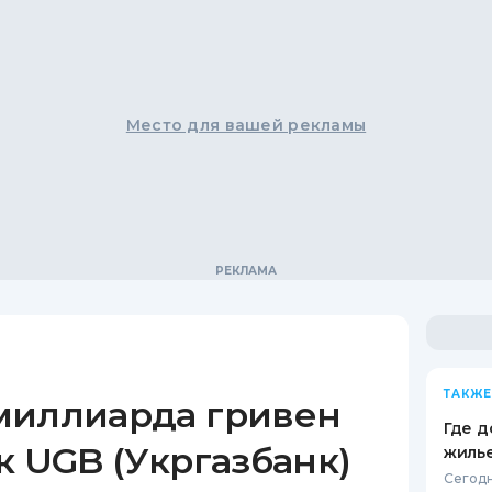
Место для вашей рекламы
ТАКЖЕ
миллиарда гривен
Где д
к UGB (Укргазбанк)
жиль
Сегодн