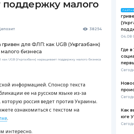
 поддержку малого
ПАРТН
гриве
(Укрг
епозит
38254
подд
04.08 
Где в
социа
 как UGB (Укргазбанк) наращивает поддержку малого бизнеса
первы
Сегодн
Новос
ской информацией. Спонсор текста
проис
бликации ее на русском языке из-за
Сегодн
которую россия ведет против Украины.
ожете ознакомиться с текстом на
Как в
юге 
лке
.
Сегодн
ам интересно.