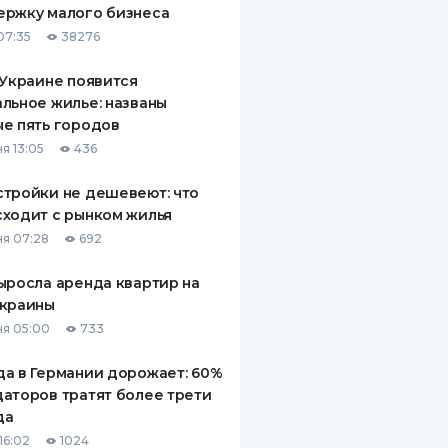
ержку малого бизнеса
ДИТЕЛИ ПО
07:35
38276
ВАНИЮ
 Украине появится
РАХОВЫЕ ПОЛИСЫ
льное жилье: названы
е пять городов
ВЫЕ КОМПАНИИ
я 13:05
436
 О СТРАХОВЫХ
ИЯХ
тройки не дешевеют: что
ходит с рынком жилья
КА И ОПЛАТА
я 07:28
692
ТЫ
ыросла аренда квартир на
Украины
я 05:00
733
а в Германии дорожает: 60%
аторов тратят более трети
да
16:02
1024