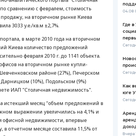
о-аналитического портала "Столичная
подд
 по сравнению с февралем, стоимость
ЕЖЕМЕСЯЧНЫЙ ОБЗОР
ПУТЕВО
04.08 
КЕШБЭКА
СТРАХО
 продажу, на вторичном рынке Киева
Где в
ила 3033 у.е./кв.м ±2,7%.
ПУТЕВОДИТЕЛИ ПО
ВСЕ СТ
социа
БАНКОВСКИМ КАРТАМ
первы
портала, в марте 2010 года на вторичном
СТРАХО
Сегодн
ий Киева количество предложений
ОТЗЫВЫ
ительно февраля 2010 г. до 1141 объекта.
КОМПАН
Новос
офисов на вторичном рынке купли-
проис
ДОСТАВ
Шевченковском районе (27%), Печерском
Сегодн
), Дарницком (10%), Подольском (9%)
КОНТАК
Как в
тчете ИАП "Столичная недвижимость".
юге 
Сегодн
за истекший месяц "объем предложений в
жном выражении увеличились на 4,1% и
Аренд
ля офисной недвижимости, впервые
аренд
дохо
, в отчетном месяце составила 11,5% от
Вчера 