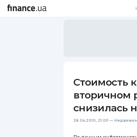
В
В
Л
А
Н
Стоимость к
С
вторичном 
П
снизилась н
Т
28.04.2010, 21:00
—
Недвижим
Р