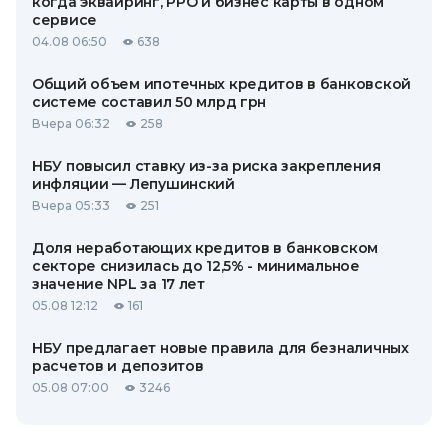
когда эквайринг, РРО и бизнес карты в одном
сервисе
04.08 06:50
638
Общий объем ипотечных кредитов в банковской
системе составил 50 млрд грн
Вчера 06:32
258
НБУ повысил ставку из-за риска закрепления
инфляции — Лепушинский
Вчера 05:33
251
Доля неработающих кредитов в банковском
секторе снизилась до 12,5% - минимальное
значение NPL за 17 лет
05.08 12:12
161
НБУ предлагает новые правила для безналичных
расчетов и депозитов
05.08 07:00
3246