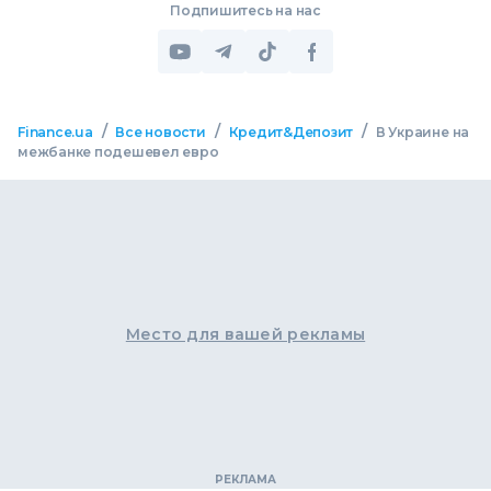
Подпишитесь на нас
/
/
/
Finance.ua
Все новости
Кредит&Депозит
В Украине на
межбанке подешевел евро
Место для вашей рекламы