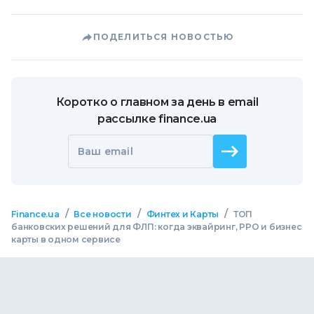
ПОДЕЛИТЬСЯ НОВОСТЬЮ
Коротко о главном за день в email
рассылке finance.ua
Ваш email
/
/
/
Finance.ua
Все новости
Финтех и Карты
ТОП
банковских решений для ФЛП: когда эквайринг, РРО и бизнес
карты в одном сервисе