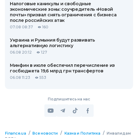
Налоговые каникулы и свободные
экономические зоны: соучредитель «Новой
почты» призвал снять ограничения с бизнеса
после российских атак
07.08 08:37
160
Украина и Румыния будут развивать
альтернативную логистику
06.08 20:12
127
Минфин в июле обеспечил перечисление из
госбюджета 19,6 млрд грн трансфертов
06.08 11:23
553
Подпишитесь на нас
/
/
/
Finance.ua
Все новости
Казна и Политика
Инвалидам