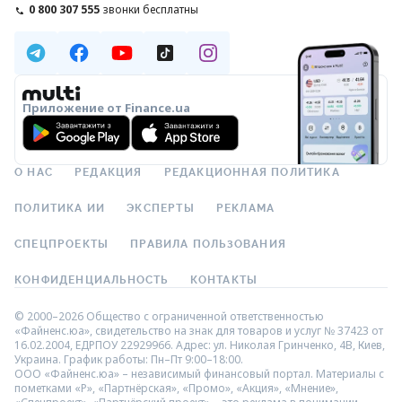
0 800 307 555
звонки бесплатны
Приложение от Finance.ua
О НАС
РЕДАКЦИЯ
РЕДАКЦИОННАЯ ПОЛИТИКА
ПОЛИТИКА ИИ
ЭКСПЕРТЫ
РЕКЛАМА
СПЕЦПРОЕКТЫ
ПРАВИЛА ПОЛЬЗОВАНИЯ
КОНФИДЕНЦИАЛЬНОСТЬ
КОНТАКТЫ
© 2000–2026 Общество с ограниченной ответственностью
«Файненс.юа», свидетельство на знак для товаров и услуг № 37423 от
16.02.2004, ЕДРПОУ 22929966. Адрес: ул. Николая Гринченко, 4В, Киев,
Украина. График работы: Пн–Пт 9:00–18:00.
ООО «Файненс.юа» – независимый финансовый портал. Материалы с
пометками «Р», «Партнёрская», «Промо», «Акция», «Мнение»,