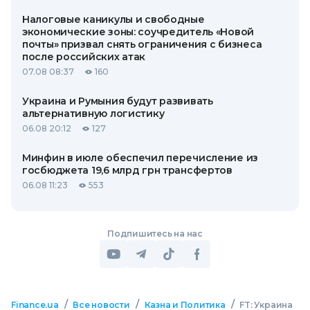
Налоговые каникулы и свободные
экономические зоны: соучредитель «Новой
почты» призвал снять ограничения с бизнеса
после российских атак
07.08 08:37
160
Украина и Румыния будут развивать
альтернативную логистику
06.08 20:12
127
Минфин в июле обеспечил перечисление из
госбюджета 19,6 млрд грн трансфертов
06.08 11:23
553
Подпишитесь на нас
/
/
/
Finance.ua
Все новости
Казна и Политика
FT: Украина