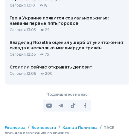
Сегодня 13:10
18
Где в Украине появится социальное жилье:
названы первые пять городов
Сегодня 13:05
29
Владелец Rozetka оценил ущерб от уничтожения
склада в несколько миллиардов гривен
Сегодня 12:36
75
Стоит ли сейчас открывать депозит
Сегодня 12:06
200
Подпишитесь на нас
/
/
/
Finance.ua
Все новости
Казна и Политика
ПАСЕ
приняла резолюцию по кризису