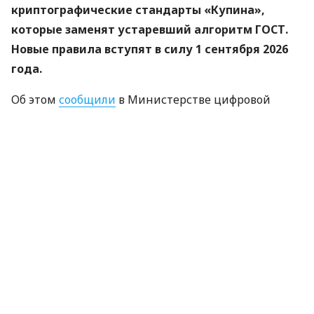
криптографические стандарты «Купина»,
которые заменят устаревший алгоритм ГОСТ.
Новые правила вступят в силу 1 сентября 2026
года.
Об этом
сообщили
в Министерстве цифровой
трансформации.
«Купина» — украинский криптографический
алгоритм, который будет использоваться для
защиты квалифицированных электронных
подписей (КЭП).
Что изменится для пользователей
Старые КЭП работают дальше. Переживать
и срочно бежать перевыпускать ключи не
нужно — подписи будут действовать до