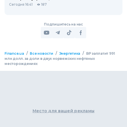
Сегодня 16:41
187
Подпишитесь на нас
/
/
/
Finance.ua
Все новости
Энергетика
BP заплатит 991
млн долл. за доли в двух норвежских нефтяных
месторождениях
Место для вашей рекламы