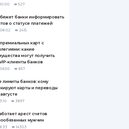
10:00
527
ДИТЕЛИ ПО
ВАНИЮ
обяжет банки информировать
тов о статусе платежей
РАХОВЫЕ ПОЛИСЫ
08:02
2415
ВЫЕ КОМПАНИИ
 премиальных карт с
легиями: какие
 О СТРАХОВЫХ
ИЯХ
ущества могут получить
VIP-клиенты банков
КА И ОПЛАТА
06:50
857
ТЫ
 лимиты банков: кому
кируют карты и переводы
 августе
3:10
3897
аботает арест счетов
нообязанных мужчин
6:33
14303