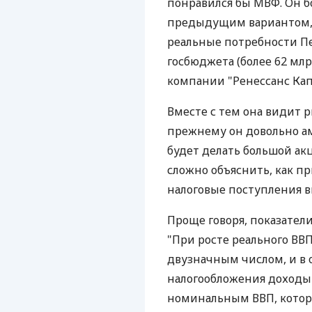
понравился бы МВФ. Он б
предыдущим вариантом,
реальные потребности П
госбюджета (более 62 млрд
компании "Ренессанс Капи
Вместе с тем она видит р
прежнему он довольно а
будет делать большой ак
сложно объяснить, как пр
налоговые поступления вы
Проще говоря, показател
"При росте реального ВВ
двузначным числом, и в
налогообложения доходы
номинальным ВВП, которы