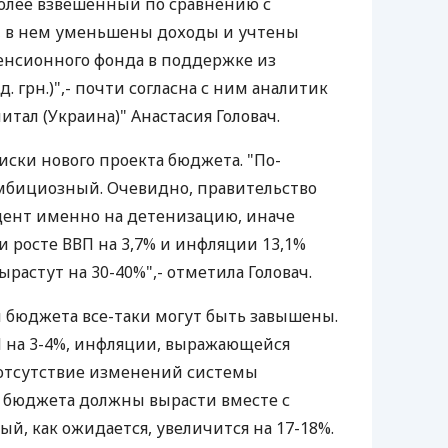
олее взвешенный по сравнению с
 в нем уменьшены доходы и учтены
енсионного фонда в поддержке из
. грн.)",- почти согласна с ним аналитик
тал (Украина)" Анастасия Головач.
иски нового проекта бюджета. "По-
мбициозный. Очевидно, правительство
цент именно на детенизацию, иначе
и росте ВВП на 3,7% и инфляции 13,1%
растут на 30-40%",- отметила Головач.
и бюджета все-таки могут быть завышены.
П на 3-4%, инфляции, выражающейся
 отсутствие изменений системы
 бюджета должны вырасти вместе с
й, как ожидается, увеличится на 17-18%.