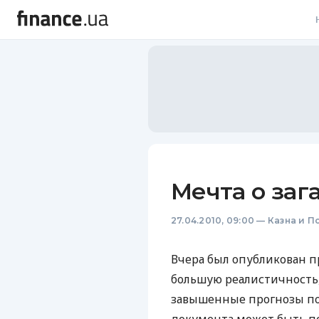
В
В
Л
А
Н
Мечта о заг
С
27.04.2010, 09:00
—
Казна и П
П
Т
Вчера был опубликован п
большую реалистичность,
Р
завышенные прогнозы по