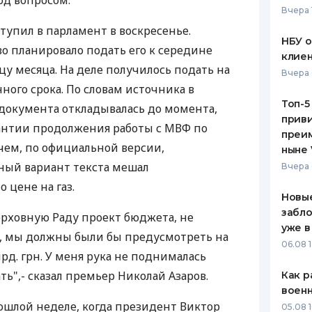
од вопросом.
Вчера 
ЕЖЕМЕСЯЧНЫЙ ОБЗОР
ПУТЕВО
тупил в парламент в воскресенье.
КЕШБЭКА
СТРАХО
НБУ 
о планировало подать его к середине
клиен
ПУТЕВОДИТЕЛИ ПО
ВСЕ СТ
цу месяца. На деле получилось подать на
Вчера 
БАНКОВСКИМ КАРТАМ
ного срока. По словам источника в
СТРАХО
Топ-5
 документа откладывалась до момента,
приви
ОТЗЫВЫ
антии продолжения работы с МВФ по
КОМПАН
преим
очем, по официальной версии,
ныне 
ДОСТАВ
ный вариант текста мешал
Вчера 
 цене на газ.
КОНТАК
Новые
забло
ерховную Раду проект бюджета, не
уже в
с, мы должны были бы предусмотреть на
06.08 1
рд. грн. У меня рука не поднималась
ь",- сказал премьер Николай Азаров.
Как р
воен
ошлой неделе, когда президент Виктор
05.08 1