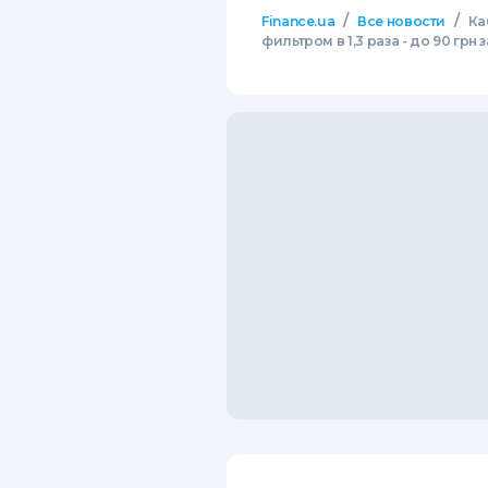
/
/
Finance.ua
Все новости
Ка
фильтром в 1,3 раза - до 90 грн з