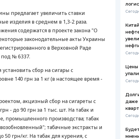
логис
ЕЖЕМЕСЯЧНЫЙ ОБЗОР
ПУТЕВО
Сегодн
ины предлагает увеличить ставки
КЕШБЭКА
СТРАХО
ые изделия в среднем в 1,3-2 раза.
Кита
ПУТЕВОДИТЕЛИ ПО
ВСЕ СТ
ения содержатся в проекте закона "О
нефт
БАНКОВСКИМ КАРТАМ
екоторые законодательные акты Украины
увели
СТРАХО
нефт
регистрированного в Верховной Раде
ОТЗЫВЫ
Сегодн
 под № 6337.
КОМПАН
Цены
я установить сбор на сигары с
ДОСТАВ
упали
вне 140 грн за 1 кг (в настоящее время -
Сегодн
КОНТАК
Долги
роектом, акцизный сбор на сигареты с
даже 
кварт
н - до 90 грн за 1 тыс. шт. На табак и
Сегодн
ие, промышленного производства; табак
"возобновленный"; табачные экстракты и
Будет
до 50 грн/кг. На табак для курения, с
мнени