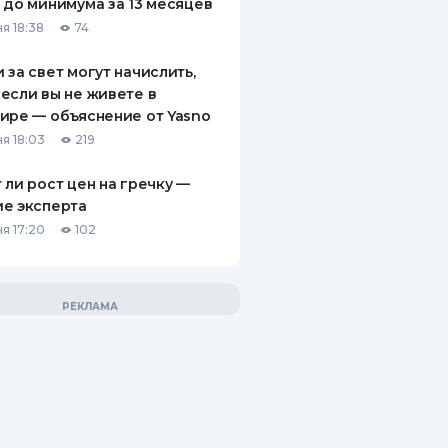
 до минимума за 13 месяцев
я 18:38
74
 за свет могут начислить,
если вы не живете в
ире — объяснение от Yasno
я 18:03
219
 ли рост цен на гречку —
е эксперта
я 17:20
102