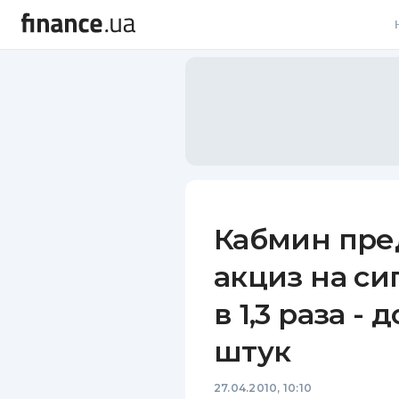
В
В
Л
А
Н
Кабмин пре
С
акциз на си
П
в 1,3 раза - д
Т
штук
Р
27.04.2010, 10:10