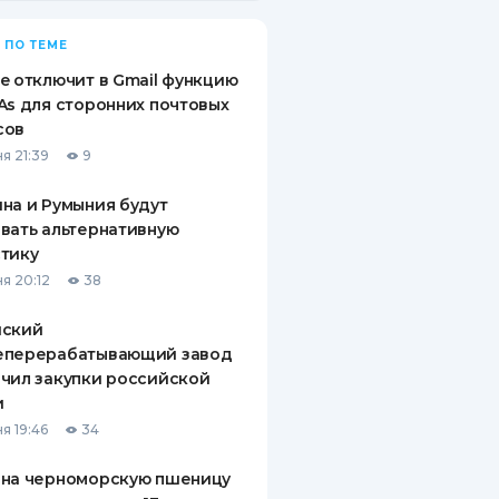
 ПО ТЕМЕ
e отключит в Gmail функцию
As для сторонних почтовых
сов
я 21:39
9
на и Румыния будут
вать альтернативную
тику
я 20:12
38
йский
еперерабатывающий завод
чил закупки российской
и
я 19:46
34
 на черноморскую пшеницу