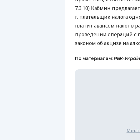
7.3.10) Кабмин предлагает
г. плательщик налога одн
платит авансом налог в 
проведении операций с 
законом об акцизе на алко
По материалам:
РБК-Украї
Мест