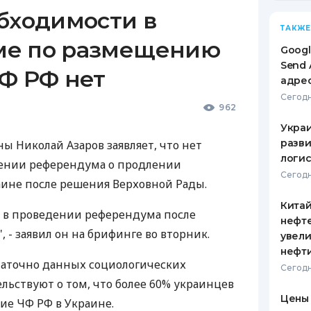
бходимости в
ТАКЖЕ
ме по размещению
Googl
Send 
ЧФ РФ нет
адре
Сегодн
962
Украи
разви
 Николай Азаров заявляет, что нет
логис
ении референдума о продлении
Сегодн
ине после решения Верховной Рады.
Кита
 в проведении референдума после
нефт
 - заявил он на брифинге во вторник.
увели
нефт
таточно данных социологических
Сегодн
льствуют о том, что более 60% украинцев
Цены
е ЧФ РФ в Украине.