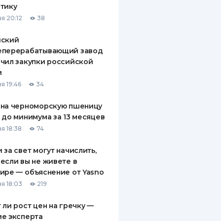
тику
ДИТЕЛИ ПО
я 20:12
38
ВАНИЮ
йский
РАХОВЫЕ ПОЛИСЫ
еперерабатывающий завод
чил закупки российской
ВЫЕ КОМПАНИИ
и
 О СТРАХОВЫХ
я 19:46
34
ИЯХ
 на черноморскую пшеницу
КА И ОПЛАТА
 до минимума за 13 месяцев
я 18:38
74
ТЫ
 за свет могут начислить,
если вы не живете в
ире — объяснение от Yasno
я 18:03
219
 ли рост цен на гречку —
е эксперта