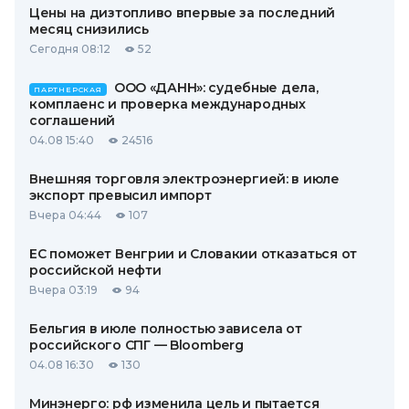
Цены на дизтопливо впервые за последний
месяц снизились
Сегодня 08:12
52
ООО «ДАНН»: судебные дела,
ПАРТНЕРСКАЯ
комплаенс и проверка международных
соглашений
04.08 15:40
24516
Внешняя торговля электроэнергией: в июле
экспорт превысил импорт
Вчера 04:44
107
ЕС поможет Венгрии и Словакии отказаться от
российской нефти
Вчера 03:19
94
Бельгия в июле полностью зависела от
российского СПГ — Bloomberg
04.08 16:30
130
Минэнерго: рф изменила цель и пытается