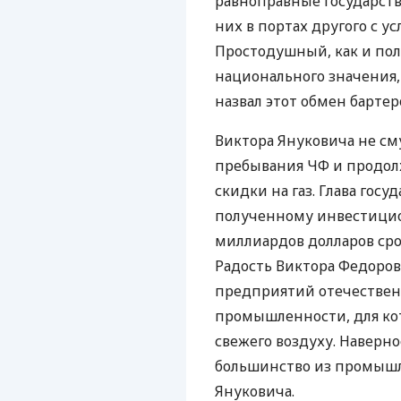
равноправные государств
них в портах другого с у
Простодушный, как и по
национального значения
назвал этот обмен бартер
Виктора Януковича не см
пребывания ЧФ и продол
скидки на газ. Глава гос
полученному инвестицио
миллиардов долларов сро
Радость Виктора Федоро
предприятий отечествен
промышленности, для ко
свежего воздуху. Наверно
большинство из промыш
Януковича.