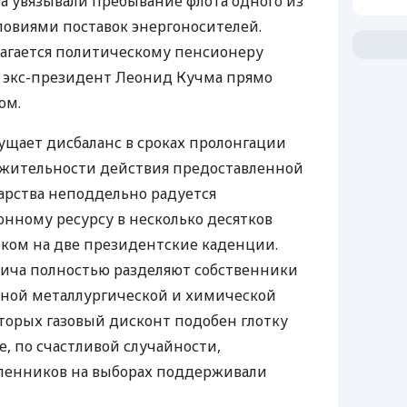
а увязывали пребывание флота одного из
словиями поставок энергоносителей.
лагается политическому пенсионеру
, экс-президент Леонид Кучма прямо
ом.
ущает дисбаланс в сроках пролонгации
жительности действия предоставленной
ударства неподдельно радуется
нному ресурсу в несколько десятков
ком на две президентские каденции.
вича полностью разделяют собственники
ной металлургической и химической
торых газовый дисконт подобен глотку
е, по счастливой случайности,
ленников на выборах поддерживали