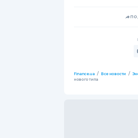
ПО
/
/
Finance.ua
Все новости
Эн
нового типа