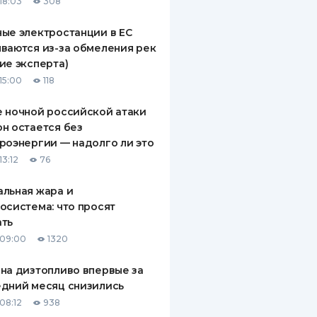
18:03
308
ые электростанции в ЕС
ваются из-за обмеления рек
ие эксперта)
15:00
118
 ночной российской атаки
н остается без
роэнергии — надолго ли это
13:12
76
льная жара и
осистема: что просят
ать
 09:00
1320
на дизтопливо впервые за
дний месяц снизились
08:12
938