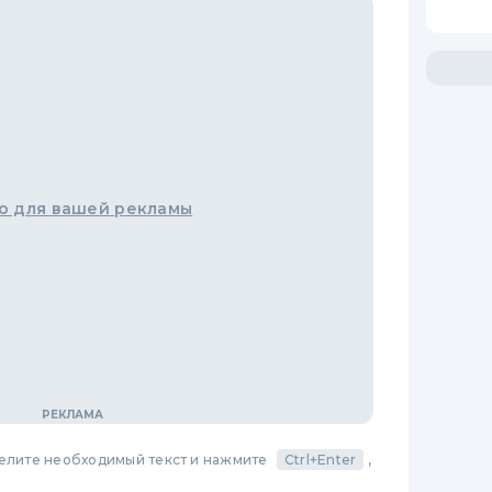
о для вашей рекламы
делите необходимый текст и нажмите
Ctrl+Enter
,