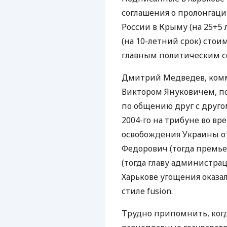
соглашения о пролонгац
России в Крыму (на 25+5 
(на 10-летний срок) стои
главным политическим 
Дмитрий Медведев, комм
Виктором Януковичем, по
по общению друг с друго
2004-го на трибуне во вр
освобождения Украины о
Федорович (тогда премь
(тогда главу администра
Харькове угощения оказа
стиле fusion.
Трудно припомнить, ког