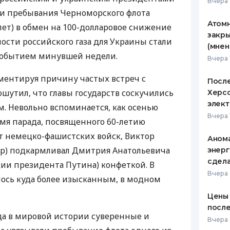
Вчера 
ии пребывания Черноморского флота
Атомн
лет) в обмен на 100-долларовое снижение
закры
мости российского газа для Украины стали
(мнен
событием минувшей недели.
Вчера 
ентируя причину частых встреч с
После
шутил, что главы государств соскучились
Херсо
элект
м. Невольно вспоминается, как осенью
Вчера 
емя парада, посвященного 60-летию
т немецко-фашистских войск, Виктор
Анома
ер) подкармливал Дмитрия Анатольевича
энерг
сдел
ции президента Путина) конфеткой. В
Вчера
лось куда более изысканным, в модном
Цены 
после
да в мировой истории суверенные и
Вчера 