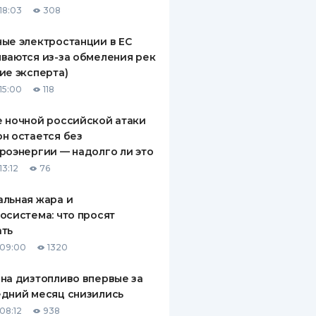
18:03
308
ДИТЕЛИ ПО
ВАНИЮ
ые электростанции в ЕС
ваются из-за обмеления рек
РАХОВЫЕ ПОЛИСЫ
ие эксперта)
15:00
118
ВЫЕ КОМПАНИИ
 ночной российской атаки
 О СТРАХОВЫХ
ИЯХ
н остается без
роэнергии — надолго ли это
КА И ОПЛАТА
13:12
76
ТЫ
льная жара и
осистема: что просят
ать
 09:00
1320
на дизтопливо впервые за
дний месяц снизились
08:12
938