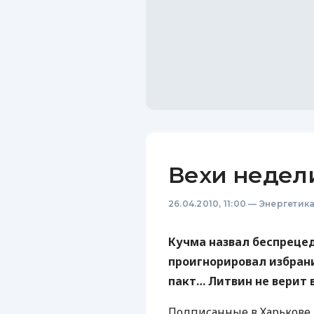
Вехи недел
26.04.2010, 11:00
—
Энергетик
Кучма назвал беспреце
проигнорировал избран
пакт… Литвин не верит
Подписанные в Харькове