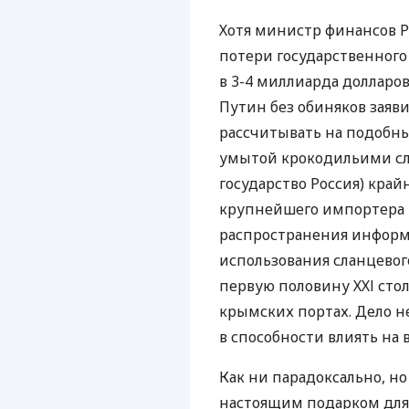
Хотя министр финансов Р
потери государственного
в 3-4 миллиарда долларо
Путин без обиняков заяви
рассчитывать на подобн
умытой крокодильими слез
государство Россия) край
крупнейшего импортера "
распространения информ
использования сланцевого
первую половину ХХІ сто
крымских портах. Дело не
в способности влиять на
Как ни парадоксально, но
настоящим подарком дл