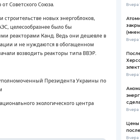
 от Советского Союза.
Вчера 
ЕЖЕМЕСЯЧНЫЙ ОБЗОР
ПУТЕВО
КЕШБЭКА
СТРАХО
и строительстве новых энергоблоков,
Атомн
закры
ЭС, целесообразнее было бы
ПУТЕВОДИТЕЛИ ПО
ВСЕ СТ
(мнен
ими реакторами Канд. Ведь они дешевле в
БАНКОВСКИМ КАРТАМ
Вчера 
СТРАХО
тации и не нуждаются в обогащенном
начали возводить реакторы типа ВВЭР.
После
ОТЗЫВЫ
КОМПАН
Херсо
элект
ДОСТАВ
Вчера 
с-уполномоченный Президента Украины по
КОНТАК
Анома
м
энерг
сдел
Национального экологического центра
Вчера
Цены 
после
Вчера 