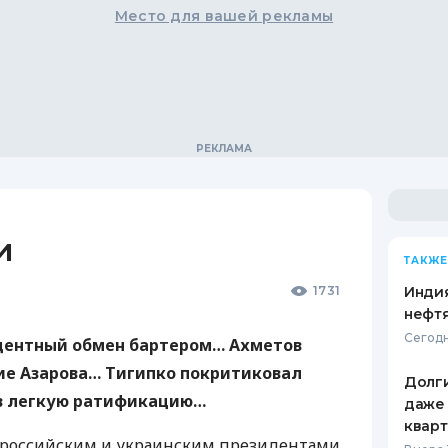
Место для вашей рекламы
и
ТАКЖЕ
а
1731
Индия
нефтя
Сегодн
дентный обмен бартером… Ахметов
ие Азарова… Тигипко покритиковал
Долги
 в легкую ратификацию…
даже 
кварт
 российским и украинским президентами