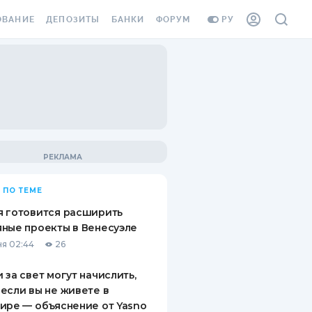
ОВАНИЕ
ДЕПОЗИТЫ
БАНКИ
ФОРУМ
РУ
ВСЕ ДЕПОЗИТЫ
ВСЕ БАНКИ
ВАНИЕ ЖИЛЬЯ ОТ
ДЕПОЗИТЫ В USD
ОТЗЫВЫ О БАНКАХ
И ШАХЕДОВ
ДЕПОЗИТЫ В EUR
МИКРОФИНАНСОВЫЕ
АХОВКА ЗАГРАНИЦУ
ОРГАНИЗАЦИИ
БОНУС К ДЕПОЗИТАМ
ОТЗЫВЫ ОБ МФО
УСЛОВИЯ АКЦИИ
Я КАРТА
 ПО ТЕМЕ
ВОПРОСЫ И ОТВЕТЫ
ОННАЯ ВИНЬЕТКА
 готовится расширить
ДЕПОЗИТНЫЙ КАЛЬКУЛЯТОР
ные проекты в Венесуэле
Я СОТРУДНИКОВ
я 02:44
26
ПУТЕВОДИТЕЛИ ПО
SSISTANCE
СБЕРЕЖЕНИЯМ
 за свет могут начислить,
если вы не живете в
ВАНИЕ ОТ
ире — объяснение от Yasno
ТНЫХ СЛУЧАЕВ