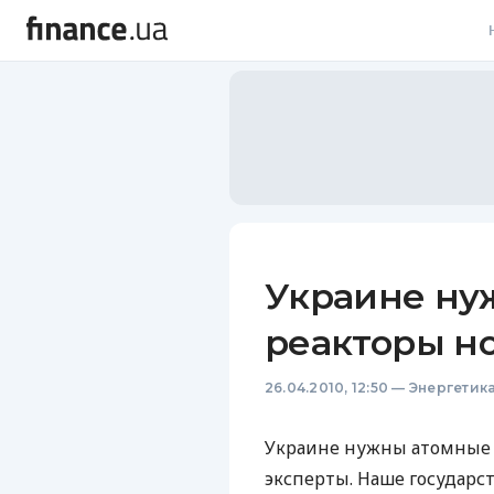
В
В
Л
А
Н
Украине ну
С
реакторы но
П
26.04.2010, 12:50
—
Энергетик
Т
Р
Украине нужны атомные 
эксперты. Наше государст