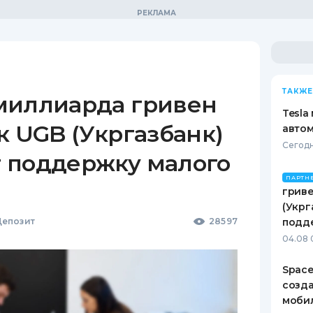
ТАКЖЕ
миллиарда гривен
Tesla
к UGB (Укргазбанк)
автом
Сегодн
 поддержку малого
ПАРТН
гриве
(Укрг
епозит
28597
подд
04.08 
Space
созд
моби