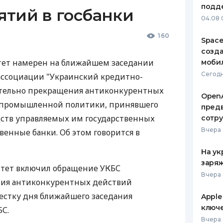
подд
ятий в госбанки
ЕЖЕМЕСЯЧНЫЙ ОБЗОР
ПУТЕВО
04.08 
КЕШБЭКА
СТРАХО
160
Space
ПУТЕВОДИТЕЛИ ПО
ВСЕ СТ
созд
БАНКОВСКИМ КАРТАМ
ет намерен на ближайшем заседании
моби
СТРАХО
Сегодн
ассоциации "Украинский кредитно-
ОТЗЫВЫ
ительно прекращения антиконкурентных
КОМПАН
OpenA
 промышленной политики, принявшего
предв
ДОСТАВ
дств управляемых им государственных
сотр
Вчера 
венные банки. Об этом говорится в
КОНТАК
На ук
заряж
тет включил обращение УКБС
Вчера 
ния антиконкурентных действий
стку дня ближайшего заседания
Apple
ключ
БС.
Вчера 