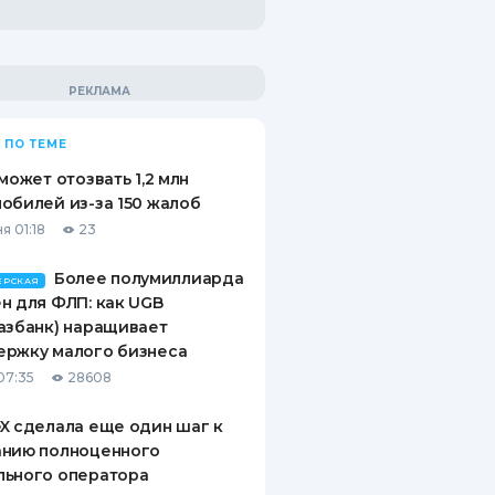
 ПО ТЕМЕ
 может отозвать 1,2 млн
обилей из-за 150 жалоб
я 01:18
23
Более полумиллиарда
ЕРСКАЯ
н для ФЛП: как UGB
азбанк) наращивает
ержку малого бизнеса
07:35
28608
X сделала еще один шаг к
анию полноценного
льного оператора