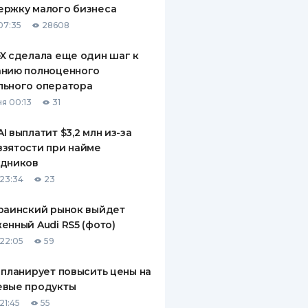
ержку малого бизнеса
ДИТЕЛИ ПО
07:35
28608
ВАНИЮ
X сделала еще один шаг к
РАХОВЫЕ ПОЛИСЫ
анию полноценного
льного оператора
ВЫЕ КОМПАНИИ
я 00:13
31
 О СТРАХОВЫХ
ИЯХ
I выплатит $3,2 млн из-за
зятости при найме
КА И ОПЛАТА
удников
23:34
23
ТЫ
раинский рынок выйдет
енный Audi RS5 (фото)
22:05
59
 планирует повысить цены на
евые продукты
21:45
55