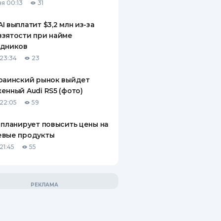
я 00:13
31
I выплатит $3,2 млн из-за
зятости при найме
удников
23:34
23
раинский рынок выйдет
енный Audi RS5 (фото)
22:05
59
 планирует повысить цены на
евые продукты
21:45
55