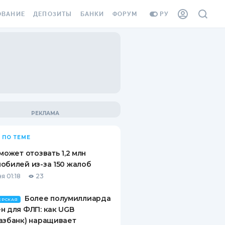
ОВАНИЕ
ДЕПОЗИТЫ
БАНКИ
ФОРУМ
РУ
ВСЕ ДЕПОЗИТЫ
ВСЕ БАНКИ
ВАНИЕ ЖИЛЬЯ ОТ
ДЕПОЗИТЫ В USD
ОТЗЫВЫ О БАНКАХ
И ШАХЕДОВ
ДЕПОЗИТЫ В EUR
МИКРОФИНАНСОВЫЕ
АХОВКА ЗАГРАНИЦУ
ОРГАНИЗАЦИИ
БОНУС К ДЕПОЗИТАМ
ОТЗЫВЫ ОБ МФО
УСЛОВИЯ АКЦИИ
Я КАРТА
 ПО ТЕМЕ
ВОПРОСЫ И ОТВЕТЫ
ОННАЯ ВИНЬЕТКА
 может отозвать 1,2 млн
ДЕПОЗИТНЫЙ КАЛЬКУЛЯТОР
обилей из-за 150 жалоб
Я СОТРУДНИКОВ
я 01:18
23
ПУТЕВОДИТЕЛИ ПО
SSISTANCE
СБЕРЕЖЕНИЯМ
Более полумиллиарда
ЕРСКАЯ
н для ФЛП: как UGB
ВАНИЕ ОТ
азбанк) наращивает
ТНЫХ СЛУЧАЕВ