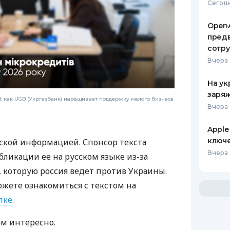
Сегодн
OpenA
предв
сотр
Вчера 
На ук
заряж
 как UGB (Укргазбанк) наращивает поддержку малого бизнеса
Вчера 
Apple
ключ
ской информацией. Спонсор текста
Вчера 
бликации ее на русском языке из-за
которую россия ведет против Украины.
ожете ознакомиться с текстом на
лке
.
ам интересно.