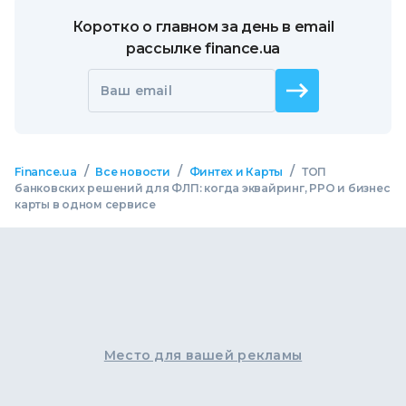
Коротко о главном за день в email
рассылке finance.ua
Ваш email
/
/
/
Finance.ua
Все новости
Финтех и Карты
ТОП
банковских решений для ФЛП: когда эквайринг, РРО и бизнес
карты в одном сервисе
Место для вашей рекламы