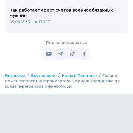
Как работает арест счетов военнообязанных
мужчин
05.08 16:33
13027
Подпишитесь на нас
/
/
/
Finance.ua
Все новости
Казна и Политика
Греция
может попросить у стран еврозоны бридж-кредит еще до
конца переговоров о финпомощи