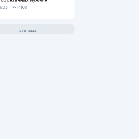
нообязанных мужчин
6:33
14109