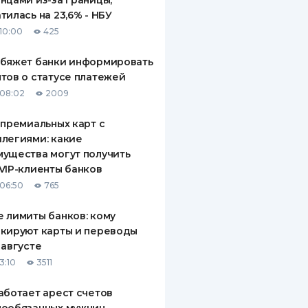
нцами из-за границы,
тилась на 23,6% - НБУ
10:00
425
обяжет банки информировать
тов о статусе платежей
08:02
2009
 премиальных карт с
легиями: какие
ущества могут получить
VIP-клиенты банков
06:50
765
 лимиты банков: кому
кируют карты и переводы
 августе
3:10
3511
аботает арест счетов