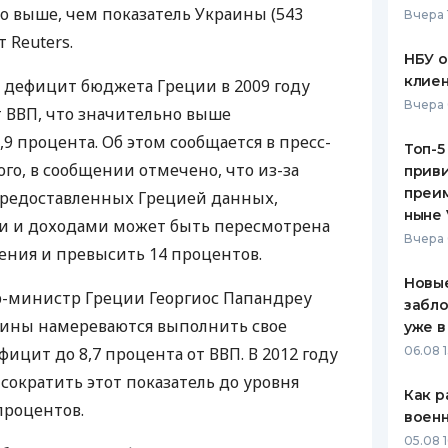
о выше, чем показатель Украины (543
Вчера 
ЕЖЕМЕСЯЧНЫЙ ОБЗОР
ПУТЕВО
 Reuters.
КЕШБЭКА
СТРАХО
НБУ 
клиен
о дефицит бюджета Греции в 2009 году
ПУТЕВОДИТЕЛИ ПО
ВСЕ СТ
Вчера 
т ВВП, что значительно выше
БАНКОВСКИМ КАРТАМ
СТРАХО
9 процента. Об этом сообщается в пресс-
Топ-5
ого, в сообщении отмечено, что из-за
приви
ОТЗЫВЫ
КОМПАН
преим
предоставленных Грецией данных,
ныне 
и и доходами может быть пересмотрена
ДОСТАВ
Вчера 
чения и превысить 14 процентов.
КОНТАК
Новые
р-министр Греции Георгиос Папандреу
забло
 Афины намереваются выполнить свое
уже в
ицит до 8,7 процента от ВВП. В 2012 году
06.08 1
сократить этот показатель до уровня
Как р
 процентов.
воен
05.08 1