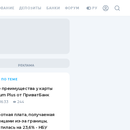
ОВАНИЕ
ДЕПОЗИТЫ
БАНКИ
ФОРУМ
РУ
ВСЕ ДЕПОЗИТЫ
ВСЕ БАНКИ
ВАНИЕ ЖИЛЬЯ ОТ
ДЕПОЗИТЫ В USD
ОТЗЫВЫ О БАНКАХ
И ШАХЕДОВ
ДЕПОЗИТЫ В EUR
МИКРОФИНАНСОВЫЕ
АХОВКА ЗАГРАНИЦУ
ОРГАНИЗАЦИИ
БОНУС К ДЕПОЗИТАМ
ОТЗЫВЫ ОБ МФО
УСЛОВИЯ АКЦИИ
Я КАРТА
 ПО ТЕМЕ
ВОПРОСЫ И ОТВЕТЫ
ОННАЯ ВИНЬЕТКА
 преимущества у карты
ДЕПОЗИТНЫЙ КАЛЬКУЛЯТОР
um Plus от ПриватБанк
Я СОТРУДНИКОВ
16:33
244
ПУТЕВОДИТЕЛИ ПО
SSISTANCE
СБЕРЕЖЕНИЯМ
отная плата, получаемая
нцами из-за границы,
ВАНИЕ ОТ
тилась на 23,6% - НБУ
ТНЫХ СЛУЧАЕВ