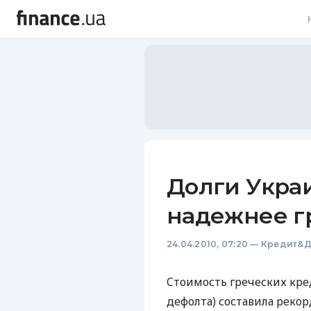
В
В
Л
А
Н
Долги Укра
С
надежнее г
П
24.04.2010, 07:20
—
Кредит&Д
Т
Р
Cтоимость греческих кре
дефолта) составила рекор