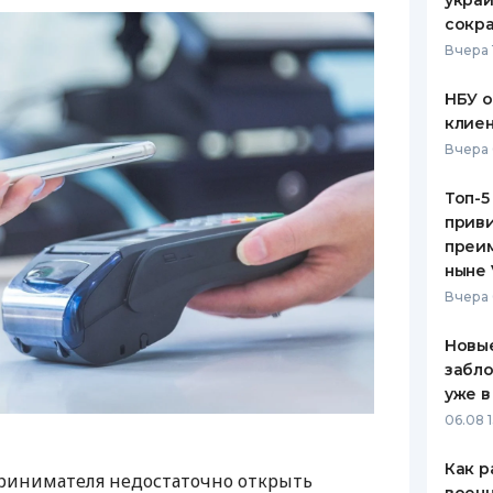
украи
сокра
Вчера 
НБУ 
клиен
Вчера 
Топ-5
приви
преим
ныне 
Вчера 
Новые
забло
уже в
06.08 1
Как р
ринимателя недостаточно открыть