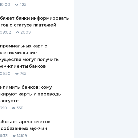
10:00
425
ДИТЕЛИ ПО
ВАНИЮ
обяжет банки информировать
тов о статусе платежей
РАХОВЫЕ ПОЛИСЫ
08:02
2009
ВЫЕ КОМПАНИИ
 премиальных карт с
легиями: какие
 О СТРАХОВЫХ
ИЯХ
ущества могут получить
VIP-клиенты банков
КА И ОПЛАТА
06:50
765
ТЫ
 лимиты банков: кому
кируют карты и переводы
 августе
3:10
3511
аботает арест счетов
нообязанных мужчин
6:33
14109