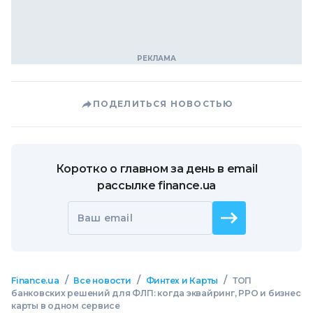
ПОДЕЛИТЬСЯ НОВОСТЬЮ
Коротко о главном за день в email
рассылке finance.ua
Ваш email
/
/
/
Finance.ua
Все новости
Финтех и Карты
ТОП
банковских решений для ФЛП: когда эквайринг, РРО и бизнес
карты в одном сервисе