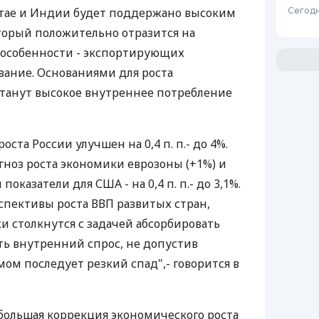
итае и Индии будет поддержано высоким
Сегодн
торый положительно отразится на
в особенности - экспортирующих
вание. Основаниями для роста
станут высокое внутреннее потребление
ста России улучшен на 0,4 п. п.- до 4%.
ноз роста экономики еврозоны (+1%) и
показатели для США - на 0,4 п. п.- до 3,1%.
пективы роста ВВП развитых стран,
 столкнутся с задачей абсорбировать
ть внутренний спрос, не допустив
мом последует резкий спад",- говорится в
ебольшая коррекция экономического роста