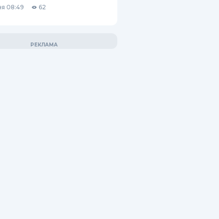
я 08:49
62