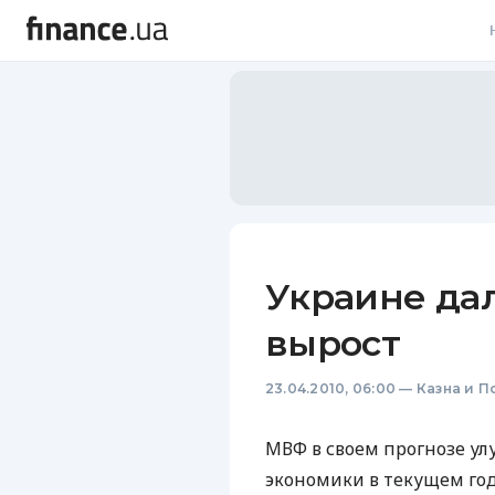
В
В
Л
А
Н
Украине дал
С
вырост
П
23.04.2010, 06:00
—
Казна и П
Т
Р
МВФ в своем прогнозе у
экономики в текущем год