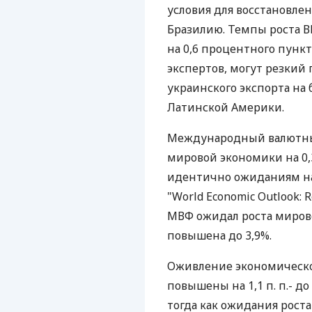
условия для восстановл
Бразилию. Темпы роста 
на 0,6 процентного пунк
экспертов, могут резкий
украинского экспорта на
Латинской Америки.
Международный валютный
мировой экономики на 0,3 
идентично ожиданиям на 2
"World Economic Outlook: R
МВФ ожидал роста мировог
повышена до 3,9%.
Оживление экономическо
повышены на 1,1 п. п.- до 8
тогда как ожидания роста