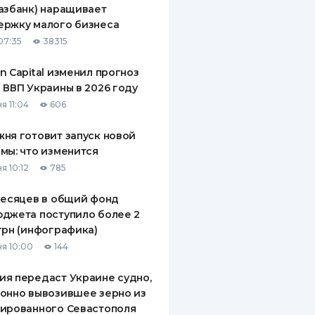
азбанк) наращивает
ДИТЕЛИ ПО
ержку малого бизнеса
ВАНИЮ
07:35
38315
РАХОВЫЕ ПОЛИСЫ
n Capital изменил прогноз
 ВВП Украины в 2026 году
ВЫЕ КОМПАНИИ
я 11:04
606
 О СТРАХОВЫХ
ИЯХ
ня готовит запуск новой
мы: что изменится
КА И ОПЛАТА
я 10:12
785
ТЫ
месяцев в общий фонд
джета поступило более 2
грн (инфографика)
я 10:00
144
я передаст Украине судно,
онно вывозившее зерно из
ированного Севастополя