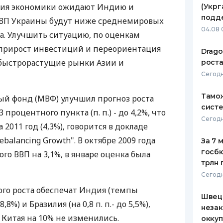
ения экономики ожидают Индию и
(Укрг
ЕЖЕМЕСЯЧНЫЙ ОБЗОР
ПУТЕВО
подд
ВВП Украины будут ниже среднемировых
КЕШБЭКА
СТРАХО
04.08 
та. Улучшить ситуацию, по оценкам
ПУТЕВОДИТЕЛИ ПО
ВСЕ СТ
 прирост инвестиций и переориентация
Drago
БАНКОВСКИМ КАРТАМ
 быстрорастущие рынки Азии и
роста
СТРАХО
Сегодн
ОТЗЫВЫ
КОМПАН
Тамож
 фонд (МВФ) улучшил прогноз роста
систе
процентного пункта (п. п.) - до 4,2%, что
ДОСТАВ
Сегодн
011 год (4,3%), говорится в докладе
КОНТАК
ebalancing Growth". В октябре 2009 года
За 7 
госбю
о ВВП на 3,1%, в январе оценка была
трлн 
Сегодн
го роста обеспечат Индия (темпы
Швеци
,8%) и Бразилия (на 0,8 п. п.- до 5,5%),
незак
 Китая на 10% не изменились.
оккуп