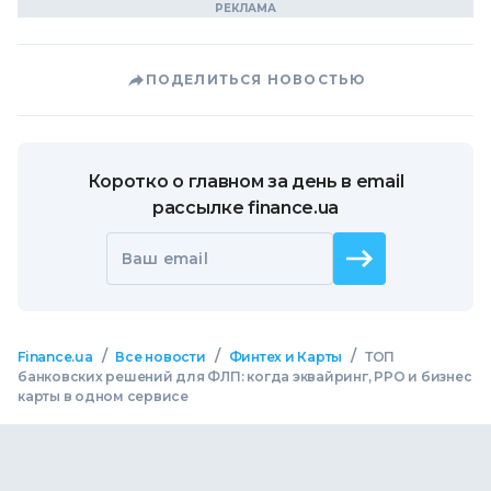
ПОДЕЛИТЬСЯ НОВОСТЬЮ
Коротко о главном за день в email
рассылке finance.ua
Ваш email
/
/
/
Finance.ua
Все новости
Финтех и Карты
ТОП
банковских решений для ФЛП: когда эквайринг, РРО и бизнес
карты в одном сервисе