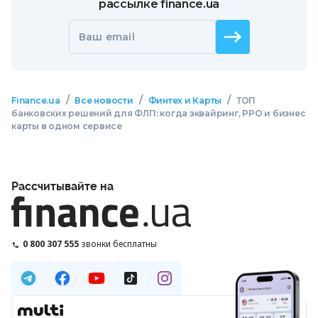
рассылке finance.ua
Ваш email
/
/
/
Finance.ua
Все новости
Финтех и Карты
ТОП
банковских решений для ФЛП: когда эквайринг, РРО и бизнес
карты в одном сервисе
Рассчитывайте на
0 800 307 555
звонки бесплатны