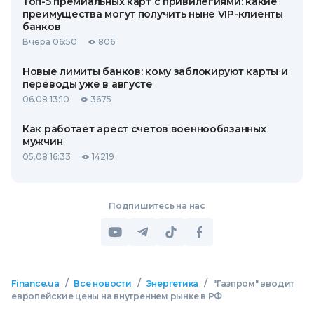
Топ-5 премиальных карт с привилегиями: какие
преимущества могут получить ныне VIP-клиенты
банков
Вчера 06:50
806
Новые лимиты банков: кому заблокируют карты и
переводы уже в августе
06.08 13:10
3675
Как работает арест счетов военнообязанных
мужчин
05.08 16:33
14219
Подпишитесь на нас
/
/
/
Finance.ua
Все новости
Энергетика
"Газпром" вводит
европейские цены на внутреннем рынке в РФ