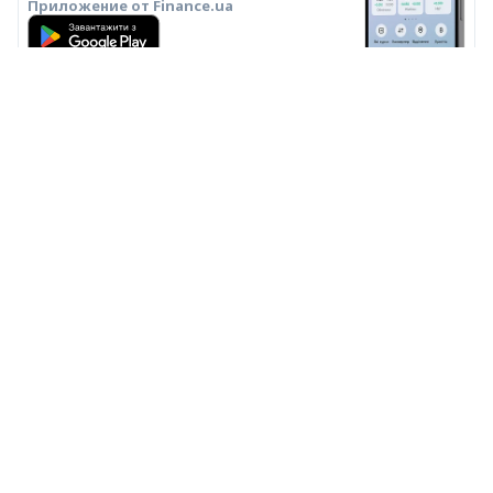
Приложение от Finance.ua
О НАС
РЕДАКЦИЯ
РЕДАКЦИОННАЯ ПОЛИТИКА
ПОЛИТИКА ИИ
ЭКСПЕРТЫ
РЕКЛАМА
СПЕЦПРОЕКТЫ
ПРАВИЛА ПОЛЬЗОВАНИЯ
КОНФИДЕНЦИАЛЬНОСТЬ
КОНТАКТЫ
© 2000–2026 Общество с ограниченной ответственностью
«Файненс.юа», свидетельство на знак для товаров и услуг № 37423 от
16.02.2004, ЕДРПОУ 22929966. Адрес: ул. Николая Гринченко, 4В, Киев,
Украина. График работы: Пн–Пт 9:00–18:00.
ООО «Файненс.юа» – независимый финансовый портал. Материалы с
пометками «Р», «Партнёрская», «Промо», «Акция», «Мнение»,
«Спецпроект», «Партнёрский проект» – это реклама в понимании
Закона Украины «О рекламе». За содержание рекламы
ответственность несёт рекламодатель. Информация на данной
странице не является рекламой банковских услуг. Проверенную
банком информацию о продуктах и услугах можно посмотреть на
официальном сайте соответствующего банка. Использование
материалов и данных с сайта разрешено только с гиперссылкой
https://finance.ua.