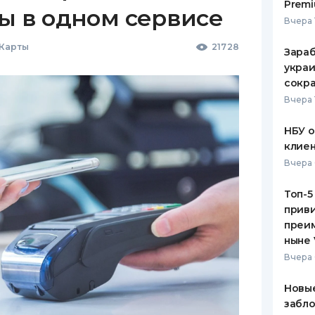
Premi
ы в одном сервисе
Вчера 
 Карты
21728
Зараб
украи
сокра
Вчера 
НБУ 
клиен
Вчера 
Топ-5
приви
преим
ныне 
Вчера 
Новые
забло