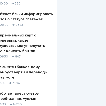
10:00
520
ДИТЕЛИ ПО
ВАНИЮ
обяжет банки информировать
тов о статусе платежей
РАХОВЫЕ ПОЛИСЫ
08:02
2383
ВЫЕ КОМПАНИИ
 премиальных карт с
легиями: какие
 О СТРАХОВЫХ
ИЯХ
ущества могут получить
VIP-клиенты банков
КА И ОПЛАТА
06:50
847
ТЫ
 лимиты банков: кому
кируют карты и переводы
 августе
3:10
3874
аботает арест счетов
нообязанных мужчин
6:33
14290