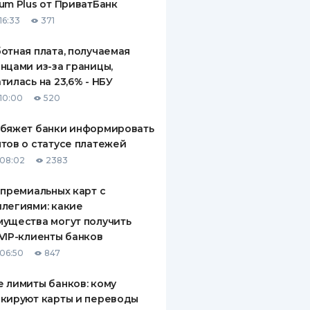
um Plus от ПриватБанк
16:33
371
отная плата, получаемая
нцами из-за границы,
тилась на 23,6% - НБУ
10:00
520
обяжет банки информировать
тов о статусе платежей
08:02
2383
 премиальных карт с
легиями: какие
ущества могут получить
VIP-клиенты банков
06:50
847
 лимиты банков: кому
кируют карты и переводы