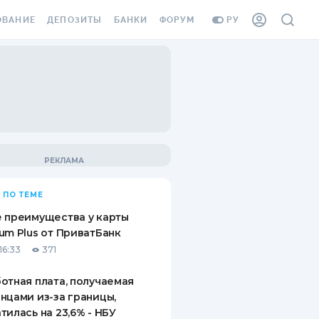
ОВАНИЕ
ДЕПОЗИТЫ
БАНКИ
ФОРУМ
РУ
ВСЕ ДЕПОЗИТЫ
ВСЕ БАНКИ
ВАНИЕ ЖИЛЬЯ ОТ
ДЕПОЗИТЫ В USD
ОТЗЫВЫ О БАНКАХ
И ШАХЕДОВ
ДЕПОЗИТЫ В EUR
МИКРОФИНАНСОВЫЕ
АХОВКА ЗАГРАНИЦУ
ОРГАНИЗАЦИИ
БОНУС К ДЕПОЗИТАМ
ОТЗЫВЫ ОБ МФО
УСЛОВИЯ АКЦИИ
Я КАРТА
 ПО ТЕМЕ
ВОПРОСЫ И ОТВЕТЫ
ОННАЯ ВИНЬЕТКА
 преимущества у карты
ДЕПОЗИТНЫЙ КАЛЬКУЛЯТОР
um Plus от ПриватБанк
Я СОТРУДНИКОВ
16:33
371
ПУТЕВОДИТЕЛИ ПО
SSISTANCE
СБЕРЕЖЕНИЯМ
отная плата, получаемая
нцами из-за границы,
ВАНИЕ ОТ
тилась на 23,6% - НБУ
ТНЫХ СЛУЧАЕВ