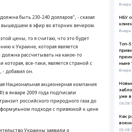
Вчера 
ЕЖЕМЕСЯЧНЫЙ ОБЗОР
ПУТЕВО
КЕШБЭКА
СТРАХО
должна быть 230-240 долларов", - сказал
НБУ 
клиен
", вышедшем в эфир во вторник вечером.
ПУТЕВОДИТЕЛИ ПО
ВСЕ СТ
Вчера 
БАНКОВСКИМ КАРТАМ
этой цены, то я считаю, что это будет
СТРАХО
Топ-5
ию к Украине, которая является
приви
ОТЗЫВЫ
должна рассчитывать на какое-то
КОМПАН
преим
 которая, все-таки, является страной с
ныне 
ДОСТАВ
- добавил он.
Вчера 
КОНТАК
Новые
кая Национальная акционерная компания
забло
РФ) в январе 2009 года подписали
уже в
транзит российского природного газа до
06.08 1
а формульном подходе с привязкой к цене
Как р
воен
тельство Украины заявили о
05.08 1