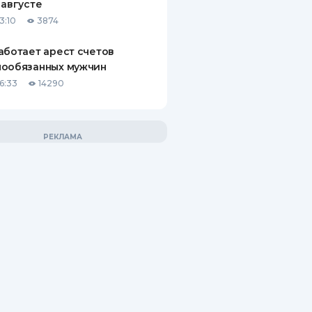
 августе
3:10
3874
аботает арест счетов
нообязанных мужчин
6:33
14290