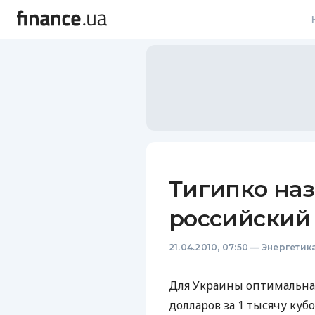
В
В
Л
А
Н
Тигипко наз
С
российский 
П
21.04.2010, 07:50
—
Энергетик
Т
Р
Для Украины оптимальная 
долларов за 1 тысячу ку