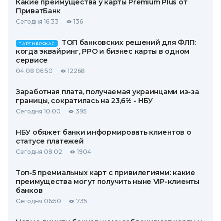
Какие преимущества у карты Premium Plus от
ПриватБанк
Сегодня 16:33
136
ТОП банковских решений для ФЛП:
ПАРТНЕРСКАЯ
когда эквайринг, РРО и бизнес карты в одном
сервисе
04.08 06:50
12268
Заработная плата, получаемая украинцами из-за
границы, сократилась на 23,6% - НБУ
Сегодня 10:00
395
НБУ обяжет банки информировать клиентов о
статусе платежей
Сегодня 08:02
1904
Топ-5 премиальных карт с привилегиями: какие
преимущества могут получить ныне VIP-клиенты
банков
Сегодня 06:50
735