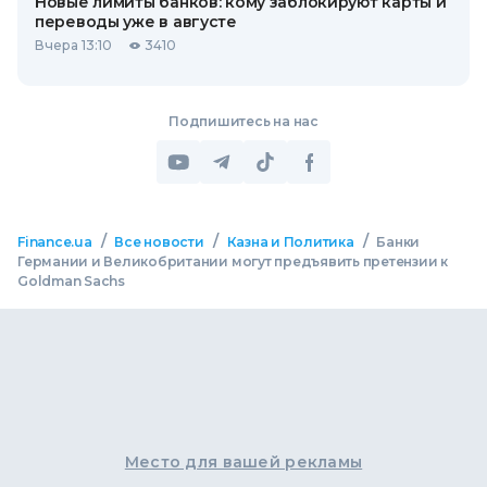
Новые лимиты банков: кому заблокируют карты и
переводы уже в августе
Вчера 13:10
3410
Подпишитесь на нас
/
/
/
Finance.ua
Все новости
Казна и Политика
Банки
Германии и Великобритании могут предъявить претензии к
Goldman Sachs
Место для вашей рекламы