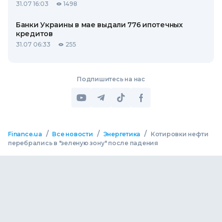
31.07 16:03
1498
Банки Украины в мае выдали 776 ипотечных
кредитов
31.07 06:33
255
Подпишитесь на нас
/
/
/
Finance.ua
Все новости
Энергетика
Котировки нефти
перебрались в "зеленую зону" после падения