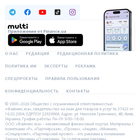
Приложение от Finance.ua
О НАС
РЕДАКЦИЯ
РЕДАКЦИОННАЯ ПОЛИТИКА
ПОЛИТИКА ИИ
ЭКСПЕРТЫ
РЕКЛАМА
СПЕЦПРОЕКТЫ
ПРАВИЛА ПОЛЬЗОВАНИЯ
КОНФИДЕНЦИАЛЬНОСТЬ
КОНТАКТЫ
© 2000–2026 Общество с ограниченной ответственностью
«Файненс.юа», свидетельство на знак для товаров и услуг № 37423 от
16.02.2004, ЕДРПОУ 22929966. Адрес: ул. Николая Гринченко, 4В, Киев,
Украина. График работы: Пн–Пт 9:00–18:00.
ООО «Файненс.юа» – независимый финансовый портал. Материалы с
пометками «Р», «Партнёрская», «Промо», «Акция», «Мнение»,
«Спецпроект», «Партнёрский проект» – это реклама в понимании
Закона Украины «О рекламе». За содержание рекламы