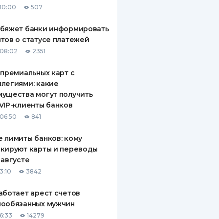
10:00
507
ДИТЕЛИ ПО
ВАНИЮ
обяжет банки информировать
тов о статусе платежей
РАХОВЫЕ ПОЛИСЫ
08:02
2351
ВЫЕ КОМПАНИИ
 премиальных карт с
легиями: какие
 О СТРАХОВЫХ
ИЯХ
ущества могут получить
VIP-клиенты банков
КА И ОПЛАТА
06:50
841
ТЫ
 лимиты банков: кому
кируют карты и переводы
 августе
3:10
3842
аботает арест счетов
нообязанных мужчин
6:33
14279