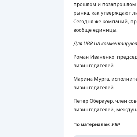
прошлом и позапрошлом 
рынка, как утверждают л
Сегодня же компаний, п
вообще единицы.
Для UBR.UA комментирую
Роман Иваненко, председ
лизингодателей
Марина Мурга, исполнит
лизингодателей
Петер Оберауер, член со
лизингодателей, междун
По материалам:
УБР