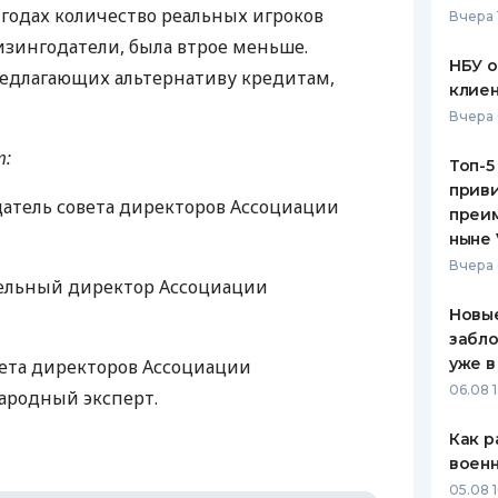
годах количество реальных игроков
Вчера 
ЕЖЕМЕСЯЧНЫЙ ОБЗОР
ПУТЕВО
изингодатели, была втрое меньше.
КЕШБЭКА
СТРАХО
НБУ 
редлагающих альтернативу кредитам,
клиен
ПУТЕВОДИТЕЛИ ПО
ВСЕ СТ
Вчера 
БАНКОВСКИМ КАРТАМ
СТРАХО
т:
Топ-5
приви
ОТЗЫВЫ
атель совета директоров Ассоциации
КОМПАН
преим
ныне 
ДОСТАВ
Вчера 
ельный директор Ассоциации
КОНТАК
Новые
забло
уже в
вета директоров Ассоциации
06.08 1
ародный эксперт.
Как р
воен
05.08 1