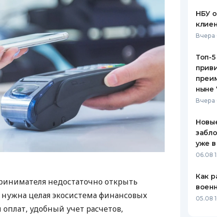
НБУ 
клиен
Вчера 
Топ-5
приви
преим
ныне 
Вчера 
Новые
забло
уже в
06.08 1
Как р
ринимателя недостаточно открыть
воен
у нужна целая экосистема финансовых
05.08 1
 оплат, удобный учет расчетов,