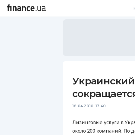
В
В
Л
А
Н
Украинский
С
сокращаетс
П
18.04.2010, 13:40
Т
Р
Лизинговые услуги в Укр
около 200 компаний. По д