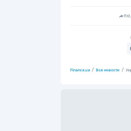
ПО
/
/
Finance.ua
Все новости
Ук