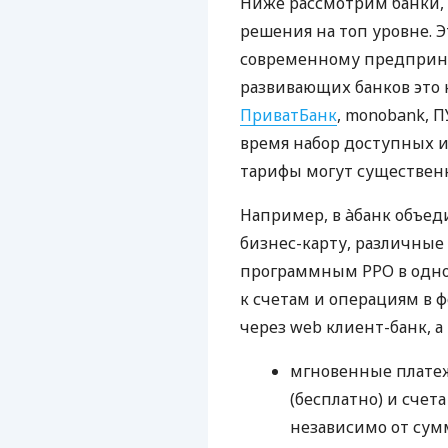
Ниже рассмотрим банки,
решения на топ уровне. Э
современному предприни
развивающих банков это 
ПриватБанк
, monobank, П
время набор доступных и
тарифы могут существенн
Например, в àбанк объед
бизнес-карту, различные
программным РРО в одном
к счетам и операциям в ф
через web клиент-банк, а
мгновенные платеж
(бесплатно) и счета
независимо от сум