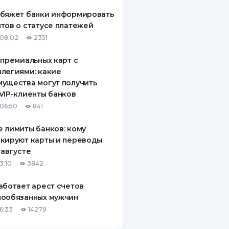
обяжет банки информировать
тов о статусе платежей
08:02
2351
 премиальных карт с
легиями: какие
ущества могут получить
VIP-клиенты банков
06:50
841
 лимиты банков: кому
кируют карты и переводы
 августе
3:10
3842
аботает арест счетов
нообязанных мужчин
6:33
14279