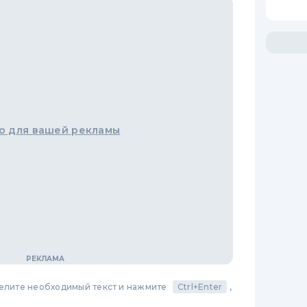
о для вашей рекламы
делите необходимый текст и нажмите
Ctrl+Enter
,