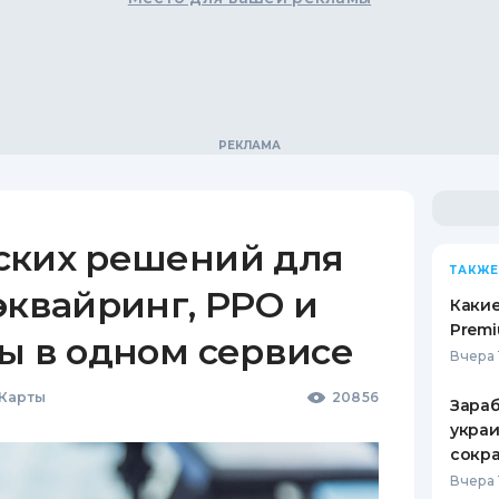
ских решений для
ТАКЖЕ
эквайринг, РРО и
Какие
Premi
ы в одном сервисе
Вчера 
 Карты
20856
Зараб
украи
сокра
Вчера 