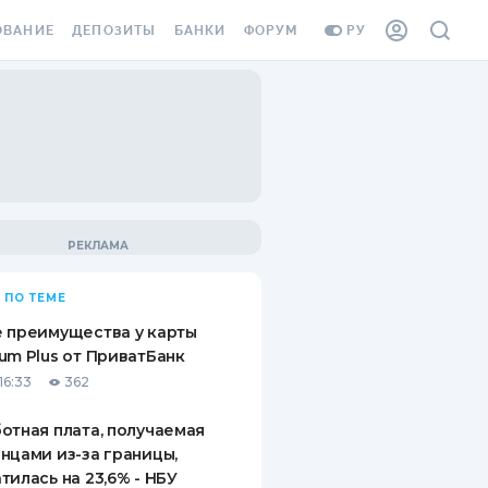
ОВАНИЕ
ДЕПОЗИТЫ
БАНКИ
ФОРУМ
РУ
ВСЕ ДЕПОЗИТЫ
ВСЕ БАНКИ
ВАНИЕ ЖИЛЬЯ ОТ
ДЕПОЗИТЫ В USD
ОТЗЫВЫ О БАНКАХ
И ШАХЕДОВ
ДЕПОЗИТЫ В EUR
МИКРОФИНАНСОВЫЕ
АХОВКА ЗАГРАНИЦУ
ОРГАНИЗАЦИИ
БОНУС К ДЕПОЗИТАМ
ОТЗЫВЫ ОБ МФО
УСЛОВИЯ АКЦИИ
Я КАРТА
 ПО ТЕМЕ
ВОПРОСЫ И ОТВЕТЫ
ОННАЯ ВИНЬЕТКА
 преимущества у карты
ДЕПОЗИТНЫЙ КАЛЬКУЛЯТОР
um Plus от ПриватБанк
Я СОТРУДНИКОВ
16:33
362
ПУТЕВОДИТЕЛИ ПО
SSISTANCE
СБЕРЕЖЕНИЯМ
отная плата, получаемая
нцами из-за границы,
ВАНИЕ ОТ
тилась на 23,6% - НБУ
ТНЫХ СЛУЧАЕВ