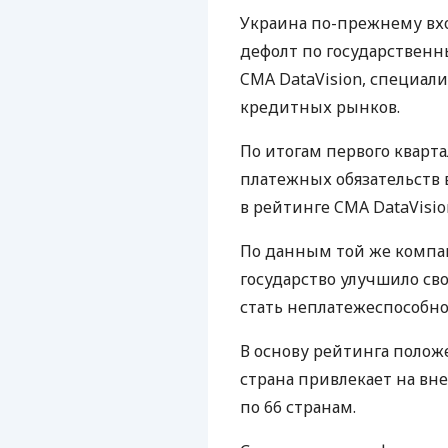
Украина по-прежнему вхо
дефолт по государственн
CMA DataVision, специал
кредитных рынков.
По итогам первого кварт
платежных обязательств в
в рейтинге CMA DataVisio
По данным той же компан
государство улучшило св
стать неплатежеспособно
В основу рейтинга полож
страна привлекает на в
по 66 странам.