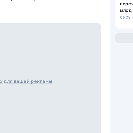
переч
млрд 
06.08 1
о для вашей рекламы