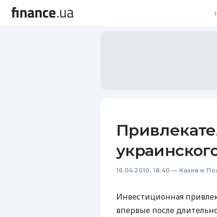
В
В
Л
А
Н
Привлекате
С
украинского
П
16.04.2010, 18:40
—
Казна и По
Т
Р
Инвестиционная привлек
впервые после длительно