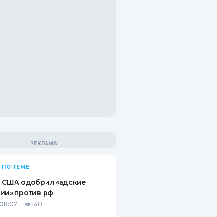
 ПО ТЕМЕ
т США одобрил «адские
ии» против рф
08:07
140