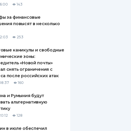
16:00
143
ДИТЕЛИ ПО
ВАНИЮ
фы за финансовые
ения повысят в несколько
РАХОВЫЕ ПОЛИСЫ
12:03
253
ВЫЕ КОМПАНИИ
овые каникулы и свободные
 О СТРАХОВЫХ
ИЯХ
мические зоны:
едитель «Новой почты»
КА И ОПЛАТА
ал снять ограничения с
са после российских атак
ТЫ
08:37
160
на и Румыния будут
вать альтернативную
тику
20:12
128
ин в июле обеспечил