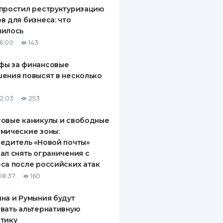
простил реструктуризацию
в для бизнеса: что
нилось
16:00
143
фы за финансовые
ения повысят в несколько
12:03
253
овые каникулы и свободные
мические зоны:
едитель «Новой почты»
ал снять ограничения с
са после российских атак
08:37
160
на и Румыния будут
вать альтернативную
тику