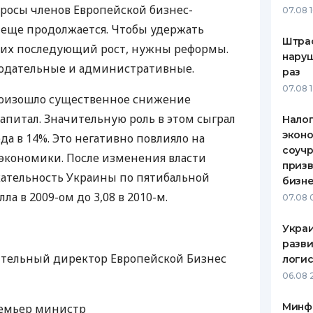
росы членов Европейской бизнес-
07.08 
ЕЖЕМЕСЯЧНЫЙ ОБЗОР
ПУТЕВО
 еще продолжается. Чтобы удержать
КЕШБЭКА
СТРАХО
Штра
ь их последующий рост, нужны реформы.
наруш
ПУТЕВОДИТЕЛИ ПО
ВСЕ СТ
нодательные и административные.
раз
БАНКОВСКИМ КАРТАМ
07.08 
СТРАХО
произошло существенное снижение
апитал. Значительную роль в этом сыграл
Налог
ОТЗЫВЫ
КОМПАН
эконо
а в 14%. Это негативно повлияло на
соучр
экономики. После изменения власти
ДОСТАВ
призв
ательность Украины по пятибальной
бизне
КОНТАК
лла в 2009-ом до 3,08 в 2010-м.
07.08 
Украи
разви
ительный директор Европейской Бизнес
логис
06.08 
Минф
ремьер министр