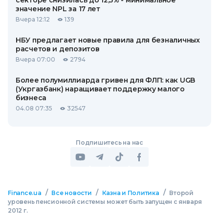
секторе снизилась до 12,5% - минимальное
значение NPL за 17 лет
Вчера 12:12
139
НБУ предлагает новые правила для безналичных
расчетов и депозитов
Вчера 07:00
2794
Более полумиллиарда гривен для ФЛП: как UGB
(Укргазбанк) наращивает поддержку малого
бизнеса
04.08 07:35
32547
Подпишитесь на нас
/
/
/
Finance.ua
Все новости
Казна и Политика
Второй
уровень пенсионной системы может быть запущен с января
2012 г.