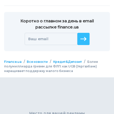
Коротко о главном за день в email
рассылке finance.ua
Ваш email
/
/
/
Finance.ua
Все новости
Кредит&Депозит
Более
полумиллиарда гривен для ФЛП: как UGB (Укргазбанк)
наращивает поддержку малого бизнеса
Место для вашей рекламы