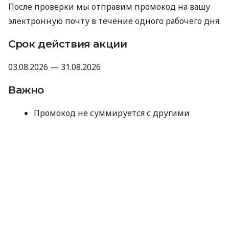
После проверки мы отправим промокод на вашу
электронную почту в течение одного рабочего дня.
Срок действия акции
03.08.2026 — 31.08.2026
Важно
Промокод не суммируется с другими
акциями, промокодами и скидками.
Компания оставляет за собой право не
предоставлять промокод, если отзыв не
прошел модерацию Minfin или имеет
признаки искусственного накручивания.
Отправляя данные для получения
промокода, вы соглашаетесь на их
обработку компанией MyCredit