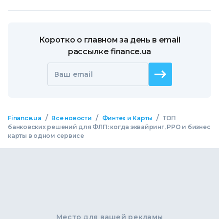
Коротко о главном за день в email
рассылке finance.ua
Ваш email
/
/
/
Finance.ua
Все новости
Финтех и Карты
ТОП
банковских решений для ФЛП: когда эквайринг, РРО и бизнес
карты в одном сервисе
Место для вашей рекламы