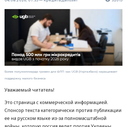
04.08.2026, 07:35
—
Кредит&Депозит
32015
Более полумиллиарда гривен для ФЛП: как UGB (Укргазбанк) наращивает
поддержку малого бизнеса
Уважаемый читатель!
Это страница с коммерческой информацией.
Спонсор текста категорически против публикации
ее на русском языке из-за полномасштабной
войны, которую россия ведет против Украины.