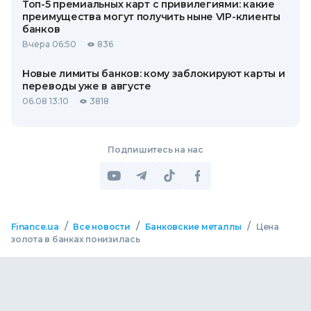
Топ-5 премиальных карт с привилегиями: какие
преимущества могут получить ныне VIP-клиенты
банков
Вчера 06:50
836
Новые лимиты банков: кому заблокируют карты и
переводы уже в августе
06.08 13:10
3818
Подпишитесь на нас
/
/
/
Finance.ua
Все новости
Банковские металлы
Цена
золота в банках понизилась