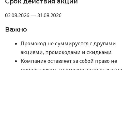
Срок действия акции
03.08.2026 — 31.08.2026
Важно
Промокод не суммируется с другими
акциями, промокодами и скидками.
Компания оставляет за собой право не
предоставлять промокод, если отзыв не
прошел модерацию Minfin или имеет
признаки искусственного накручивания.
Отправляя данные для получения
промокода, вы соглашаетесь на их
обработку компанией MyCredit
исключительно с целью проверки участия в
акции. Ваши персональные данные не
передаются третьим лицам.