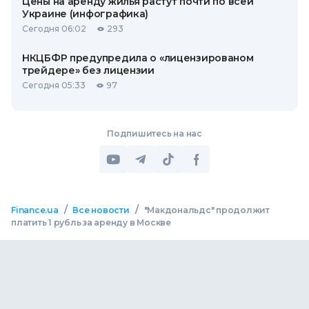
Цены на аренду жилья растут почти по всей
Украине (инфографика)
Сегодня 06:02
293
НКЦБФР предупредила о «лицензированом
трейдере» без лицензии
Сегодня 05:33
97
Подпишитесь на нас
/
/
Finance.ua
Все новости
"Макдональдс" продолжит
платить 1 рубль за аренду в Москве