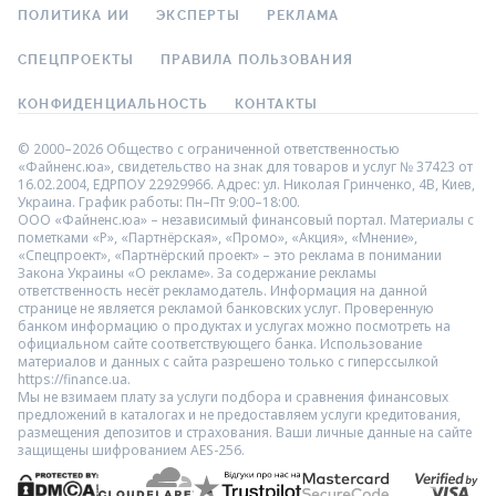
ПОЛИТИКА ИИ
ЭКСПЕРТЫ
РЕКЛАМА
СПЕЦПРОЕКТЫ
ПРАВИЛА ПОЛЬЗОВАНИЯ
КОНФИДЕНЦИАЛЬНОСТЬ
КОНТАКТЫ
© 2000–2026 Общество с ограниченной ответственностью
«Файненс.юа», свидетельство на знак для товаров и услуг № 37423 от
16.02.2004, ЕДРПОУ 22929966. Адрес: ул. Николая Гринченко, 4В, Киев,
Украина. График работы: Пн–Пт 9:00–18:00.
ООО «Файненс.юа» – независимый финансовый портал. Материалы с
пометками «Р», «Партнёрская», «Промо», «Акция», «Мнение»,
«Спецпроект», «Партнёрский проект» – это реклама в понимании
Закона Украины «О рекламе». За содержание рекламы
ответственность несёт рекламодатель. Информация на данной
странице не является рекламой банковских услуг. Проверенную
банком информацию о продуктах и услугах можно посмотреть на
официальном сайте соответствующего банка. Использование
материалов и данных с сайта разрешено только с гиперссылкой
https://finance.ua.
Мы не взимаем плату за услуги подбора и сравнения финансовых
предложений в каталогах и не предоставляем услуги кредитования,
размещения депозитов и страхования. Ваши личные данные на сайте
защищены шифрованием AES-256.