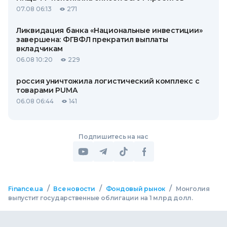
07.08 06:13
271
Ликвидация банка «Национальные инвестиции»
завершена: ФГВФЛ прекратил выплаты
вкладчикам
06.08 10:20
229
россия уничтожила логистический комплекс с
товарами PUMA
06.08 06:44
141
Подпишитесь на нас
/
/
/
Finance.ua
Все новости
Фондовый рынок
Монголия
выпустит государственные облигации на 1 млрд долл.