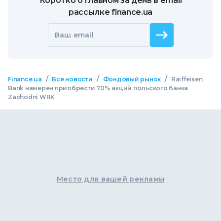
Коротко о главном за день в email
рассылке finance.ua
Ваш email
/
/
/
Finance.ua
Все новости
Фондовый рынок
Raiffeisen
Bank намерен приобрести 70% акций польского банка
Zachodni WBK
Место для вашей рекламы