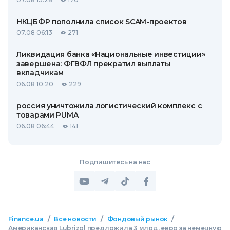
НКЦБФР пополнила список SCAM-проектов
07.08 06:13
271
Ликвидация банка «Национальные инвестиции»
завершена: ФГВФЛ прекратил выплаты
вкладчикам
06.08 10:20
229
россия уничтожила логистический комплекс с
товарами PUMA
06.08 06:44
141
Подпишитесь на нас
/
/
/
Finance.ua
Все новости
Фондовый рынок
Американская Lubrizol предложила 3 млрд. евро за немецкую