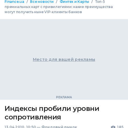
/
/
/
Finance.ua
Все новости
Финтех и Карты
Топ-5
премиальных карт с привилегиями: какие преимущества
могут получить ныне VIP-клиенты банков
Место для вашей рекламы
Индексы пробили уровни
сопротивления
13.04.2010, 10:50
—
Фондовый рынок
185