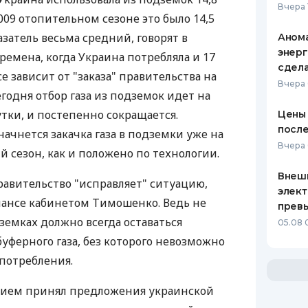
Вчера 
-2009 отопительном сезоне это было 14,5
азатель весьма средний, говорят в
Анома
энерг
времена, когда Украина потребляла и 17
сдел
все зависит от "заказа" правительства на
Вчера
годня отбор газа из подземок идет на
сутки, и постепенно сокращается.
Цены 
после
ачнется закачка газа в подземки уже на
Вчера 
сезон, как и положено по технологии.
Внеш
авительство "исправляет" ситуацию,
элект
лансе кабинетом Тимошенко. Ведь не
прев
дземках должно всегда оставаться
05.08 
буферного газа, без которого невозможно
 потребления.
ением принял предложения украинской