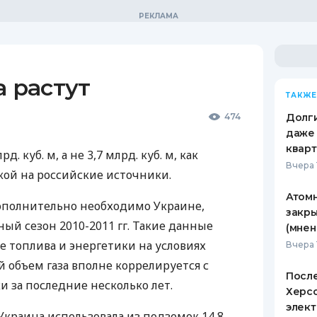
а растут
ТАКЖЕ
474
Долги
даже 
кварт
. куб. м, а не 3,7 млрд. куб. м, как
Вчера 
кой на российские источники.
Атомн
 дополнительно необходимо Украине,
закры
ый сезон 2010-2011 гг. Такие данные
(мнен
 топлива и энергетики на условиях
Вчера 
 объем газа вполне коррелируется с
После
 за последние несколько лет.
Херсо
элект
Украина использовала из подземок 14,8