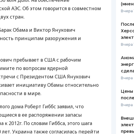
0 млн долл. на обеспечение
(мнен
кой АЭС. Об этом говорится в совместном
ЕЖЕМЕСЯЧНЫЙ ОБЗОР
ПУТЕВО
Вчера 
КЕШБЭКА
СТРАХО
вух стран.
После
ПУТЕВОДИТЕЛИ ПО
ВСЕ СТ
арак Обама и Виктор Янукович
Херсо
БАНКОВСКИМ КАРТАМ
элект
ность принципам разоружения и
СТРАХО
Вчера 
ОТЗЫВЫ
КОМПАН
Анома
ович пребывает в США с рабочим
энерг
аммите по вопросам ядерной
ДОСТАВ
сдел
встречи с Президентом США Янукович
Вчера
КОНТАК
живает инициативу Обамы относительно
Цены 
пасности в мире.
после
Вчера 
лого дома Роберт Гиббс заявил, что
щиеся в ее распоряжении запасы
Внеш
 к 2012г. По словам Гиббса, этого шага
элект
 лет. Украина также согласилась перейти
прев