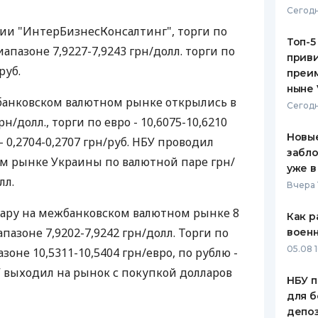
Сегодн
ЕЖЕМЕСЯЧНЫЙ ОБЗОР
ПУТЕВО
ии "ИнтерБизнесКонсалтинг", торги по
КЕШБЭКА
СТРАХО
Топ-5
апазоне 7,9227-7,9243 грн/долл. торги по
приви
ПУТЕВОДИТЕЛИ ПО
ВСЕ СТ
руб.
преим
БАНКОВСКИМ КАРТАМ
ныне 
СТРАХО
банковском валютном рынке открылись в
Сегодн
н/долл., торги по евро - 10,6075-10,6210
ОТЗЫВЫ
КОМПАН
Новые
- 0,2704-0,2707 грн/руб. НБУ проводил
забло
м рынке Украины по валютной паре грн/
ДОСТАВ
уже в
лл.
Вчера 
КОНТАК
лару на межбанковском валютном рынке 8
Как р
пазоне 7,9202-7,9242 грн/долл. Торги по
воен
05.08 1
зоне 10,5311-10,5404 грн/евро, по рублю -
БУ выходил на рынок с покупкой долларов
НБУ п
для б
депо