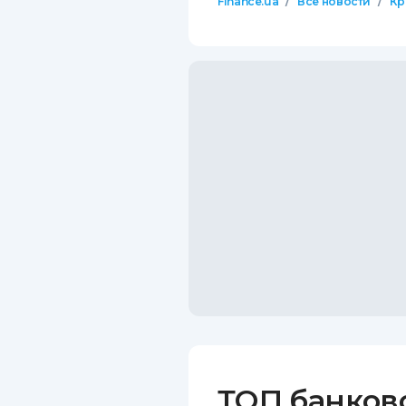
/
/
Finance.ua
Все новости
Кр
ТОП банков