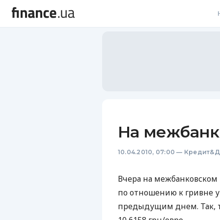
В
В
Л
А
Н
На межбанк
С
10.04.2010, 07:00
—
Кредит&Д
П
Т
Вчера на межбанковском
по отношению к гривне у
Р
предыдущим днем. Так, т