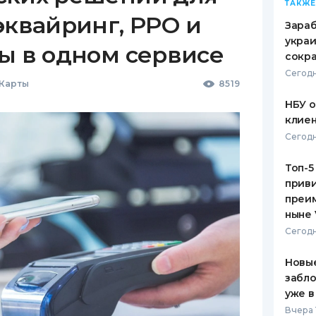
ТАКЖЕ
эквайринг, РРО и
Зараб
украи
ы в одном сервисе
сокра
Сегодн
 Карты
8519
НБУ 
клиен
Сегодн
Топ-5
приви
преим
ныне 
Сегодн
Новые
забло
уже в
Вчера 