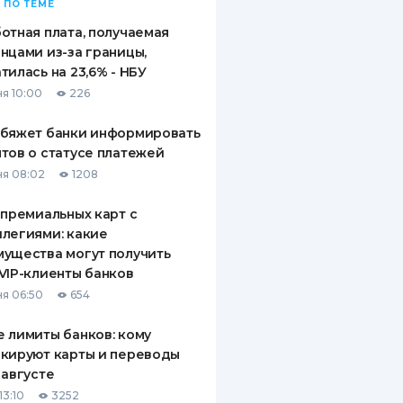
 ПО ТЕМЕ
отная плата, получаемая
нцами из-за границы,
тилась на 23,6% - НБУ
я 10:00
226
обяжет банки информировать
тов о статусе платежей
я 08:02
1208
 премиальных карт с
легиями: какие
ущества могут получить
VIP-клиенты банков
я 06:50
654
 лимиты банков: кому
кируют карты и переводы
 августе
13:10
3252