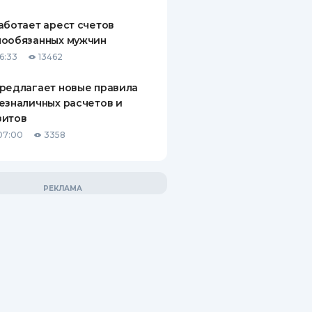
аботает арест счетов
нообязанных мужчин
6:33
13462
редлагает новые правила
езналичных расчетов и
зитов
07:00
3358