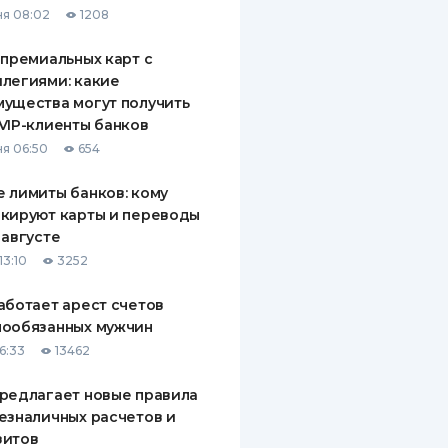
я 08:02
1208
ДИТЕЛИ ПО
ВАНИЮ
 премиальных карт с
легиями: какие
РАХОВЫЕ ПОЛИСЫ
ущества могут получить
VIP-клиенты банков
ВЫЕ КОМПАНИИ
я 06:50
654
 О СТРАХОВЫХ
ИЯХ
 лимиты банков: кому
кируют карты и переводы
КА И ОПЛАТА
 августе
13:10
3252
ТЫ
аботает арест счетов
нообязанных мужчин
6:33
13462
редлагает новые правила
езналичных расчетов и
зитов