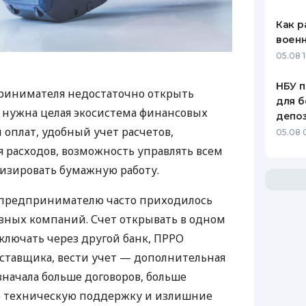
Как р
воен
05.08 1
НБУ п
ринимателя недостаточно открыть
для б
у нужна целая экосистема финансовых
депо
 оплат, удобный учет расчетов,
05.08 
 расходов, возможность управлять всем
изировать бумажную работу.
д предпринимателю часто приходилось
азных компаний. Счет открывать в одном
ключать через другой банк, ПРРО
оставщика, вести учет — дополнительная
значала больше договоров, больше
ю техническую поддержку и излишние