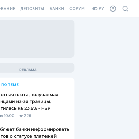
ОВАНИЕ
ДЕПОЗИТЫ
БАНКИ
ФОРУМ
РУ
ВСЕ ДЕПОЗИТЫ
ВСЕ БАНКИ
ВАНИЕ ЖИЛЬЯ ОТ
ДЕПОЗИТЫ В USD
ОТЗЫВЫ О БАНКАХ
И ШАХЕДОВ
ДЕПОЗИТЫ В EUR
МИКРОФИНАНСОВЫЕ
АХОВКА ЗАГРАНИЦУ
ОРГАНИЗАЦИИ
БОНУС К ДЕПОЗИТАМ
ОТЗЫВЫ ОБ МФО
УСЛОВИЯ АКЦИИ
Я КАРТА
 ПО ТЕМЕ
ВОПРОСЫ И ОТВЕТЫ
ОННАЯ ВИНЬЕТКА
отная плата, получаемая
ДЕПОЗИТНЫЙ КАЛЬКУЛЯТОР
нцами из-за границы,
Я СОТРУДНИКОВ
тилась на 23,6% - НБУ
ПУТЕВОДИТЕЛИ ПО
я 10:00
226
SSISTANCE
СБЕРЕЖЕНИЯМ
обяжет банки информировать
ВАНИЕ ОТ
тов о статусе платежей
ТНЫХ СЛУЧАЕВ