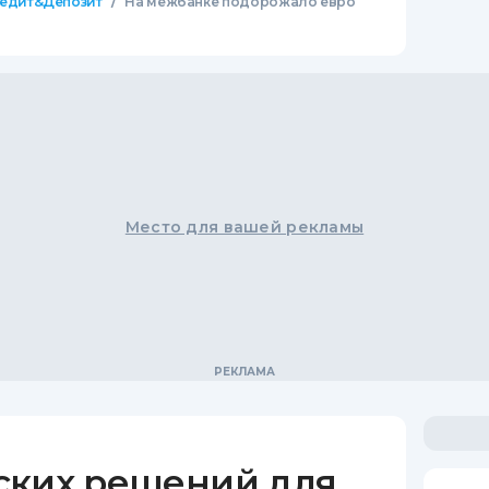
/
едит&Депозит
На межбанке подорожало евро
Место для вашей рекламы
ских решений для