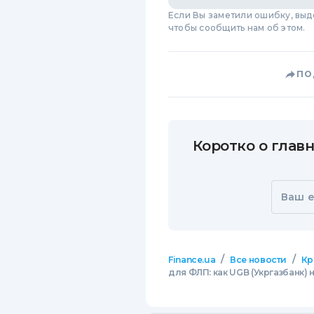
Если Вы заметили ошибку, вы
чтобы сообщить нам об этом.
ПО
Коротко о главн
Ваш e
/
/
Finance.ua
Все новости
Кр
для ФЛП: как UGB (Укргазбанк