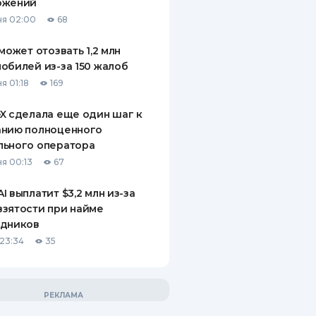
ожений
я 02:00
68
 может отозвать 1,2 млн
обилей из-за 150 жалоб
я 01:18
169
X сделала еще один шаг к
анию полноценного
льного оператора
я 00:13
67
I выплатит $3,2 млн из-за
зятости при найме
удников
23:34
35