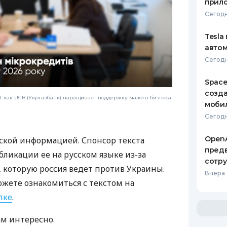
прил
Сегодн
Tesla
автом
Сегодн
Space
созд
 как UGB (Укргазбанк) наращивает поддержку малого бизнеса
моби
Сегодн
OpenA
ской информацией. Спонсор текста
предв
бликации ее на русском языке из-за
сотр
которую россия ведет против Украины.
Вчера 
ожете ознакомиться с текстом на
лке
.
ам интересно.