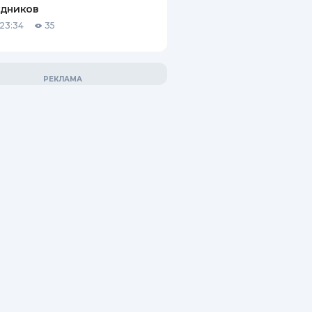
удников
23:34
35