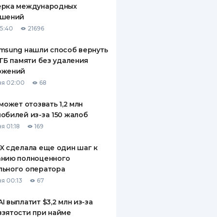
ерка международных
ДИТЕЛИ ПО
ашений
ВАНИЮ
15:40
21696
РАХОВЫЕ ПОЛИСЫ
msung нашли способ вернуть
 ГБ памяти без удаления
ВЫЕ КОМПАНИИ
ожений
 О СТРАХОВЫХ
я 02:00
68
ИЯХ
 может отозвать 1,2 млн
КА И ОПЛАТА
обилей из-за 150 жалоб
я 01:18
169
ТЫ
X сделала еще один шаг к
анию полноценного
льного оператора
я 00:13
67
I выплатит $3,2 млн из-за
зятости при найме