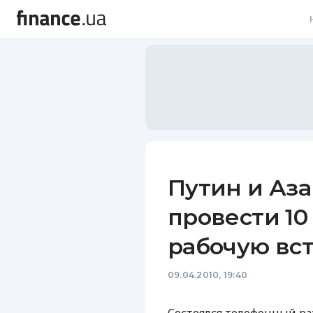
В
В
Л
А
Н
Путин и Аз
С
провести 10 
П
рабочую вст
Т
09.04.2010, 19:40
Р