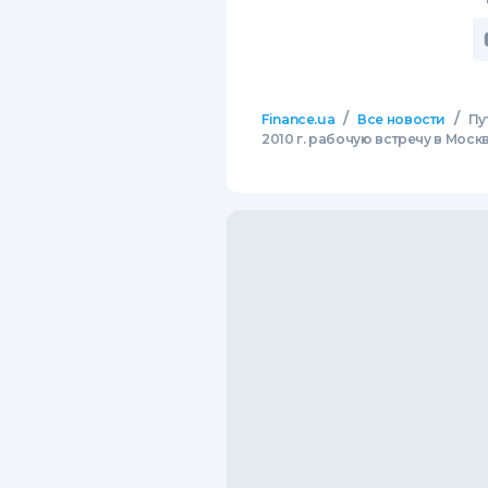
/
/
Finance.ua
Все новости
Пу
2010 г. рабочую встречу в Моск