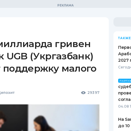
ТАКЖЕ
миллиарда гривен
Перв
к UGB (Укргазбанк)
Арабс
2027 
 поддержку малого
Сегодн
ПАРТН
судеб
епозит
29397
пров
согл
04.08 
На Sa
до 10