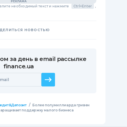
делите необходимый текст и нажмите
Ctrl+Enter
,
ДЕЛИТЬСЯ НОВОСТЬЮ
ом за день в email рассылке
finance.ua
mail
/
едит&Депозит
Более полумиллиарда гривен
) наращивает поддержку малого бизнеса