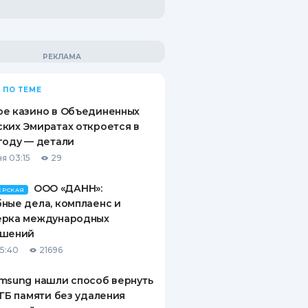
 ПО ТЕМЕ
ое казино в Объединенных
ких Эмиратах откроется в
году — детали
я 03:15
29
ООО «ДАНН»:
ЕРСКАЯ
ные дела, комплаенс и
ерка международных
ашений
15:40
21696
msung нашли способ вернуть
 ГБ памяти без удаления