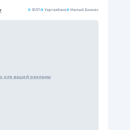
к
#
ФЛП
#
Укргазбанк
#
Малый Бизнес
о для вашей рекламы