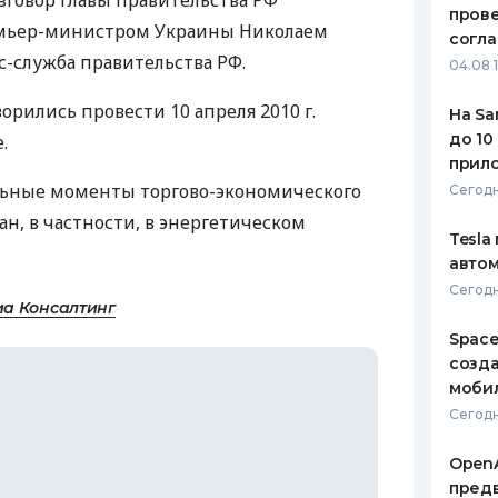
зговор главы правительства РФ
пров
емьер-министром Украины Николаем
ЕЖЕМЕСЯЧНЫЙ ОБЗОР
ПУТЕВО
согл
КЕШБЭКА
СТРАХО
с-служба правительства РФ.
04.08 
ПУТЕВОДИТЕЛИ ПО
ВСЕ СТ
ворились провести 10 апреля 2010 г.
На Sa
БАНКОВСКИМ КАРТАМ
до 10
.
СТРАХО
прил
льные моменты торгово-экономического
ОТЗЫВЫ
Сегодн
КОМПАН
н, в частности, в энергетическом
Tesla
ДОСТАВ
автом
Сегодн
КОНТАК
а Консалтинг
Space
созд
моби
Сегодн
OpenA
предв