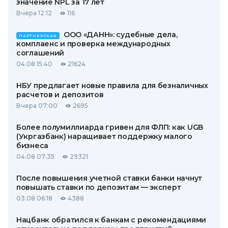
значение NPL за 17 лет
Вчера 12:12
116
ООО «ДАНН»: судебные дела,
ПАРТНЕРСКАЯ
комплаенс и проверка международных
соглашений
04.08 15:40
21624
НБУ предлагает новые правила для безналичных
расчетов и депозитов
Вчера 07:00
2695
Более полумиллиарда гривен для ФЛП: как UGB
(Укргазбанк) наращивает поддержку малого
бизнеса
04.08 07:35
29321
После повышения учетной ставки банки начнут
повышать ставки по депозитам — эксперт
03.08 06:18
4388
Нацбанк обратился к банкам с рекомендациями