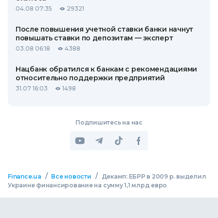
04.08 07:35
29321
После повышения учетной ставки банки начнут
повышать ставки по депозитам — эксперт
03.08 06:18
4388
Нацбанк обратился к банкам с рекомендациями
относительно поддержки предприятий
31.07 16:03
1498
Подпишитесь на нас
/
/
Finance.ua
Все новости
Декамп: ЕБРР в 2009 р. выделил
Украине финансирование на сумму 1,1 млрд евро