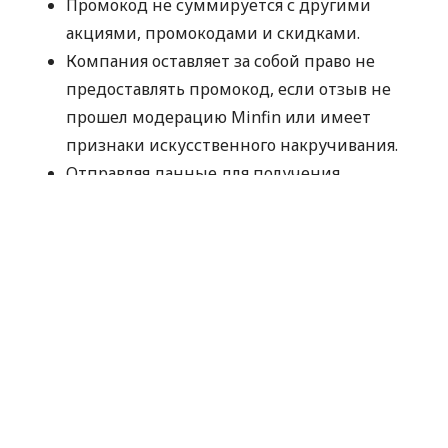
Промокод не суммируется с другими
акциями, промокодами и скидками.
Компания оставляет за собой право не
предоставлять промокод, если отзыв не
прошел модерацию Minfin или имеет
признаки искусственного накручивания.
Отправляя данные для получения
промокода, вы соглашаетесь на их
обработку компанией MyCredit
исключительно с целью проверки участия в
акции. Ваши персональные данные не
передаются третьим лицам.
Промокод следует использовать до
30.09.2026.
Спасибо, что выбираете MyCredit и делитесь
своими впечатлениями. Ваше мнение помогает