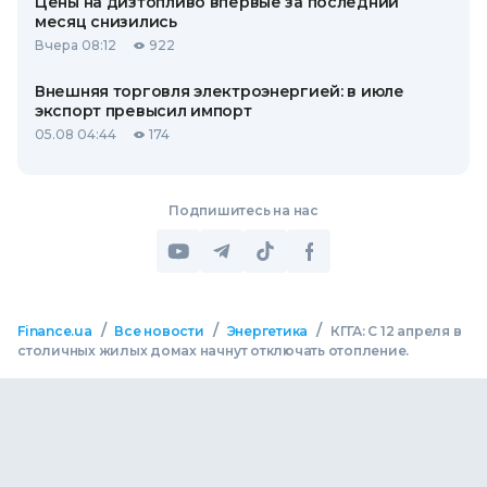
Цены на дизтопливо впервые за последний
месяц снизились
Вчера 08:12
922
Внешняя торговля электроэнергией: в июле
экспорт превысил импорт
05.08 04:44
174
Подпишитесь на нас
/
/
/
Finance.ua
Все новости
Энергетика
КГГА: С 12 апреля в
столичных жилых домах начнут отключать отопление.