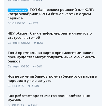
ТОП банковских решений для ФЛП:
ПАРТНЕРСКАЯ
когда эквайринг, РРО и бизнес карты в одном
сервисе
04.08 06:50
8119
НБУ обяжет банки информировать клиентов о
статусе платежей
Сегодня 08:02
1100
Топ-5 премиальных карт с привилегиями: какие
преимущества могут получить ныне VIP-клиенты
банков
Сегодня 06:50
640
Новые лимиты банков: кому заблокируют карты и
переводы уже в августе
Вчера 13:10
3236
Как работает арест счетов военнообязанных
мужчин
05.08 16:33
13415