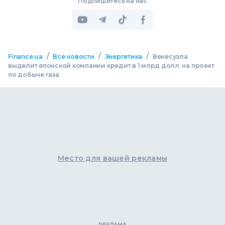
Подпишитесь на нас
/
/
/
Finance.ua
Все новости
Энергетика
Венесуэла
выделит японской компании кредит в 1 млрд долл. на проект
по добыче газа
Место для вашей рекламы